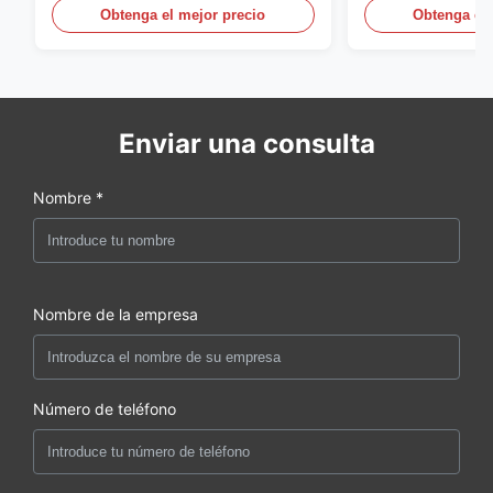
resistentes al desgaste
Obtenga el mejor precio
Obtenga el 
Enviar una consulta
Nombre *
Nombre de la empresa
Número de teléfono