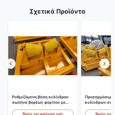
Σχετικά Προϊόντα
Ρυθμιζόμενη βάση κυλίνδρου
Προσαρμόσιμα
σωλήνα βαρέως φορτίου με
κυλίνδρων σωλ
βίδα με κύλινδροι με
φορτίου
επίστρωση PU ανθεκτικών στη
Βρείτε την καλύτερη τιμή
Βρείτε την 