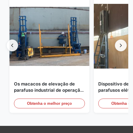
Os macacos de elevação de
Dispositivo de 
parafuso industrial de operação
parafusos elétri
estável equiparam o controle
ao desgaste (PL
PLC para a construção de
automatizado p
Obtenha o melhor preço
Obtenha o 
tanques de aço aparafusados ​​
vidro fundido a
esmaltados