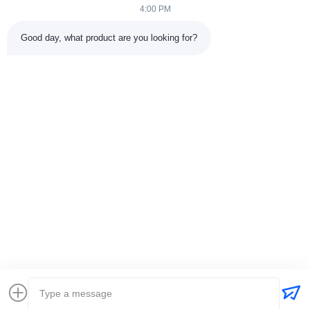
4:00 PM
Links Rápidos
Good day, what product are you looking for?
Início
Produtos
Sobre Nós
Visita À Fábrica11
Controle De Qualidade
Contacte-Nos
Solicitar Orçamento
Notícias
Casos
Contacte-Nos
86-025-84677638
jackynie@wincoo.net
Direitos autorais © 2024-2026 Wincoo Engineering Co., Ltd.. Todos os
direitos reservados.