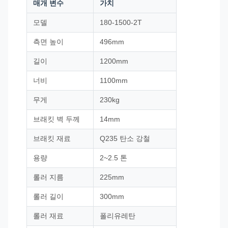
매개 변수
가치
모델
180-1500-2T
측면 높이
496mm
길이
1200mm
너비
1100mm
무게
230kg
브래킷 벽 두께
14mm
브래킷 재료
Q235 탄소 강철
용량
2~2.5 톤
롤러 지름
225mm
롤러 길이
300mm
롤러 재료
폴리유레탄