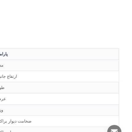
پارام
مد
ارتفاع جان
طو
عر
وز
ضخامت دیوار براک