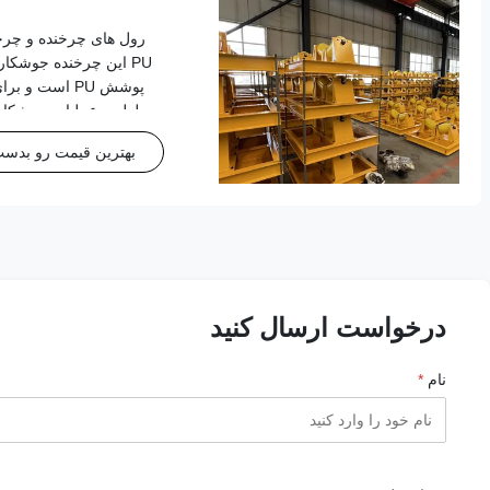
رول های چرخنده و چرخند
PU این چرخنده جوشکا
پوشش PU است 
لوله و عملیات جوشک
کلیدی و مزایای آن مح
بهترین قیمت رو بدست 
قابل تنظیم برای لوله های قطر 180mm تا mm
درخواست ارسال کنید
نام
*