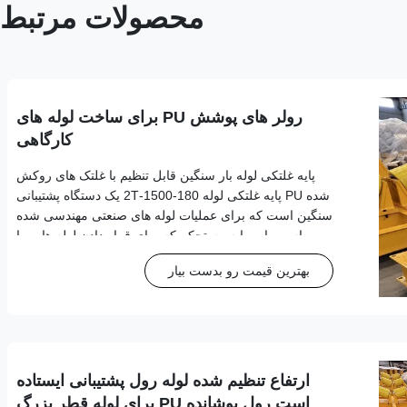
محصولات مرتبط
رولر های پوشش PU برای ساخت لوله های
کارگاهی
پایه غلتکی لوله بار سنگین قابل تنظیم با غلتک های روکش
شده PU پایه غلتکی لوله 180-1500-2T یک دستگاه پشتیبانی
سنگین است که برای عملیات لوله های صنعتی مهندسی شده
است. این پایه مستحکم که برای قرار دادن لوله هایی با
قطرهای 180 میلی متر تا 1500 میلی متر طراحی شده
بهترین قیمت رو بدست بیار
است، پشتیبانی پایداری را برای کاربردهای جو...
ارتفاع تنظیم شده لوله رول پشتیبانی ایستاده
است رول پوشانده PU برای لوله قطر بزرگ