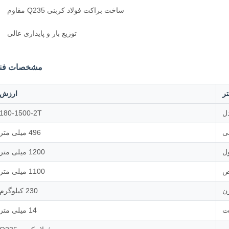
ساخت براکت فولاد کربنی Q235 مقاوم
توزیع بار و پایداری عالی
مشخصات فن
تر
ارزش
ل
180-1500-2T
بی
496 میلی متر
ل
1200 میلی متر
ض
1100 میلی متر
ن
230 کیلوگرم
ت
14 میلی متر