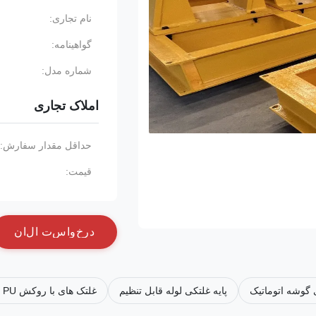
نام تجاری:
گواهینامه:
شماره مدل:
املاک تجاری
حداقل مقدار سفارش:
قیمت:
د
ر
خ
و
ا
س
ت
ا
ل
ا
ن
گوشه اتوماتیک
پایه غلتکی لوله قابل تنظیم
غلتک های با روکش PU سنگین