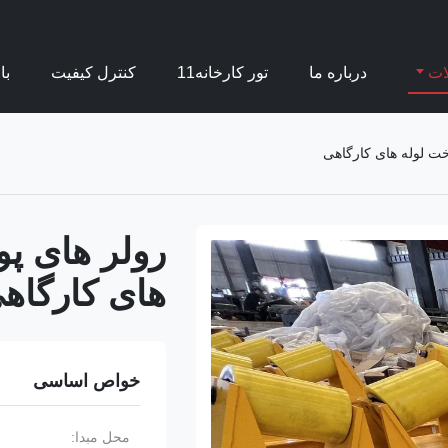
ات
درباره ما
تور کارخانه11
کنترل کیفیت
با
های کارگاه
خواص اساسی
محل مبدا: