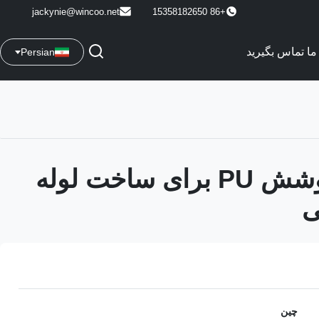
jackynie@wincoo.net
+86 15358182650
 ما تماس بگیرید
Persian
رولر های پوشش PU برای ساخت لوله
ی
چین