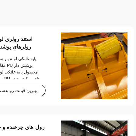
استند رولری لو
رولرهای پوشش PU مقاوم در برابر
پایه غلتکی لوله بار 
پوشش 
محصول پایه غلتکی لول
های 
برای عملکرد قابل اعتماد
بهترین قیمت رو بدست 
ظرفیت بار تا 2.5 تن. مشخصات فنی شماره مدل 180...
رول های چرخنده و چر