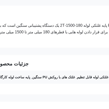
پایه غلتکی لوله بار سنگین قابل تنظیم با غلتک های روکش شده PU پایه غلتکی لوله 180-1500-2T یک دستگاه پشتیبانی سنگین 
عملیات لوله های صنعتی مهندسی شده است. این پایه مستحکم که برای قرار دادن لوله هایی با قطرهای 180 میلی متر تا 1500 میلی 
جزئیات محصو
 غلتکی لوله قابل تنظیم
,
غلتک های با روکش PU سنگین
,
پایه ساخت لوله کارگا