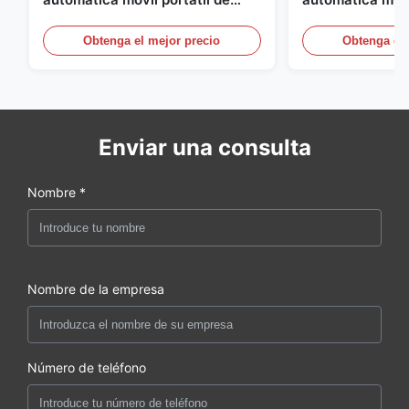
funcionamiento estable carro de
estabilidad Equ
soldadura automático para
automática de s
Obtenga el mejor precio
Obtenga el 
construcción naval
Enviar una consulta
Nombre *
Nombre de la empresa
Número de teléfono