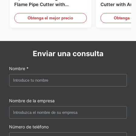
Flame Pipe Cutter with
Cutter with Aut
Integrated Bevel Profiling
Profiling for Oil
Device
Obtenga el mejor precio
Obtenga el 
Enviar una consulta
Nombre *
Nombre de la empresa
Número de teléfono