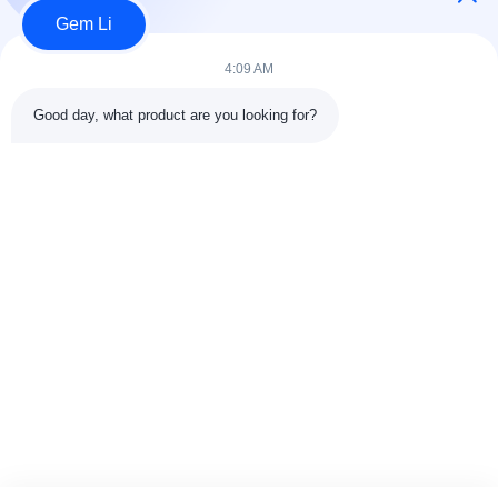
Wincoo Engineering Co., Ltd.
Gem Li
विनको इंजीनियरिंग कंपनी लिमिटेड (विनकू) पाइप निर्माण, टैंक और पाइपलाइन निर्माण,
4:09 AM
उत्पादन लाइनों और स्वच्छ ऊर्जा परियोजनाओं में ग्राहकों के लिए...
त्वरित लिंक
Good day, what product are you looking for?
घर
उत्पादों
हमारे बारे में
कारखाने का दौरा11
गुणवत्ता नियंत्रण
हमसे संपर्क करें
एक उद्धरण का अनुरोध करें
समाचार
मामले
हमसे संपर्क करें
86-025-84677638
jackynie@wincoo.net