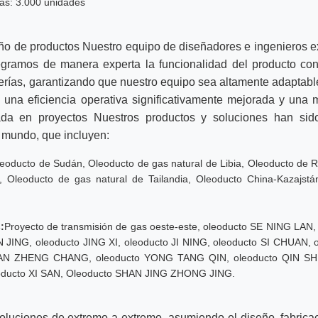
ías: 3.000 unidades
eño de productos Nuestro equipo de diseñadores e ingenieros 
ntegramos de manera experta la funcionalidad del producto co
erías, garantizando que nuestro equipo sea altamente adaptable
o una eficiencia operativa significativamente mejorada y una 
bada en proyectos Nuestros productos y soluciones han si
l mundo, que incluyen:
eoducto de Sudán, Oleoducto de gas natural de Libia, Oleoducto de R
a, Oleoducto de gas natural de Tailandia, Oleoducto China-Kazajst
:
Proyecto de transmisión de gas oeste-este, oleoducto SE NING LA
JING, oleoducto JING XI, oleoducto JI NING, oleoducto SI CHUAN,
AN ZHENG CHANG, oleoducto YONG TANG QIN, oleoducto QIN SHE
ucto XI SAN, Oleoducto SHAN JING ZHONG JING.
oluciones de extremo a extremo, asumiendo el diseño, fabricac