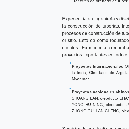
Tractores de arenado de tuber
Experiencia en ingeniería y dis
la construcción de tuberías. I
procesos de construcción de tub
el sitio. Esto da como resultad
clientes. Experiencia compro
proyectos importantes en todo e
Proyectos Internacionales:
Ol
la India, Oleoducto de Argeli
Myanmar.
Proyectos nacionales chinos
SHUANG LAN, oleoducto SHAN 
YONG HU NING, oleoducto L
ZHONG GUI LAN CHENG, oleod
Servicios IntegralesBrindamos s