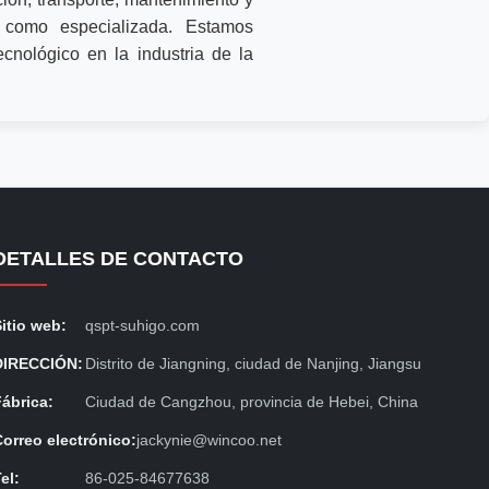
 como especializada. Estamos
cnológico en la industria de la
DETALLES DE CONTACTO
Sitio web:
qspt-suhigo.com
DIRECCIÓN:
Distrito de Jiangning, ciudad de Nanjing, Jiangsu
Fábrica:
Ciudad de Cangzhou, provincia de Hebei, China
Correo electrónico:
jackynie@wincoo.net
el:
86-025-84677638