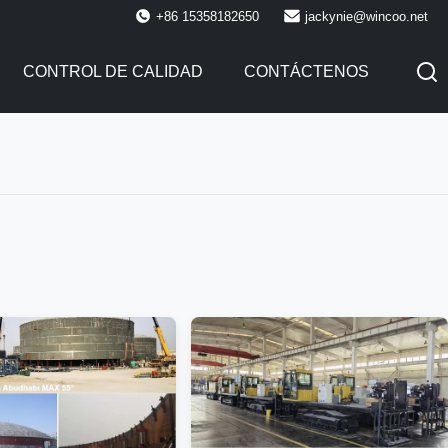
+86 15358182650
jackynie@wincoo.net
CONTROL DE CALIDAD
CONTÁCTENOS