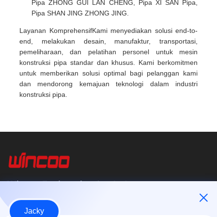
Pipa ZHONG GUI LAN CHENG, Pipa XI SAN Pipa,
Pipa SHAN JING ZHONG JING.
Layanan KomprehensifKami menyediakan solusi end-to-
end, melakukan desain, manufaktur, transportasi,
pemeliharaan, dan pelatihan personel untuk mesin
konstruksi pipa standar dan khusus. Kami berkomitmen
untuk memberikan solusi optimal bagi pelanggan kami
dan mendorong kemajuan teknologi dalam industri
konstruksi pipa.
Wincoo Engineering Co., Ltd.
Wincoo Engineering Co., Ltd (WINCOO) berspesialisasi dalam
Jacky
menyediakan solusi dan peralatan yang disesuaikan untuk klien