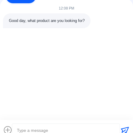
dalam fabrikasi pipa,...
12:08 PM
Tautan Cepat
Good day, what product are you looking for?
Beranda
Produk
Tentang Kami
Tur Pabrik11
Kontrol Kualitas
Hubungi Kami
Minta Kutipan
Berita
Kasus
Hubungi Kami
86-025-84677638
jackynie@wincoo.net
Hak cipta © 2024-2026 Wincoo Engineering Co., Ltd.. Semua hak
dilindungi.