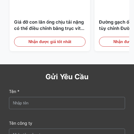
Giá đỡ con lăn ống chịu tải nặng
Đường gạch ống 
có thể điều chỉnh bằng trục vít
tùy chỉnh Đườn
với con lăn phủ PU chống mài
cho sản xuất ố
mòn
Nhận được giá tốt nhất
Nhận được 
Gửi Yêu Cầu
Tên *
Tên công ty