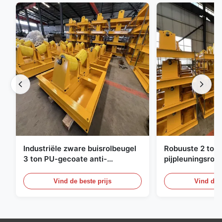
Industriële zware buisrolbeugel
Robuuste 2 ton 
3 ton PU-gecoate anti-
pijpleuningsrol
glijrpijpondersteuningsrolstand
gecoate pijpleu
voor pijpleiding
Vind de beste prijs
Vind de b