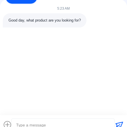
voor klanten in...
5:23 AM
Snelle Links
Good day, what product are you looking for?
Thuis
Producten
Over Ons
Fabriekstocht11
Kwaliteitscontrole
Neem Contact Met Ons Op
Vraag Een Offerte
Nieuws
Gevallen
Neem Contact Met Ons Op
86-025-84677638
jackynie@wincoo.net
Auteursrecht © 2024-2026 Wincoo Engineering Co., Ltd.. Alle rechten
voorbehouden.