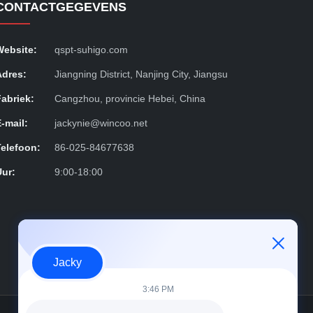
CONTACTGEGEVENS
Website:
qspt-suhigo.com
Adres:
Jiangning District, Nanjing City, Jiangsu
Fabriek:
Cangzhou, provincie Hebei, China
E-mail:
jackynie@wincoo.net
Telefoon:
86-025-84677638
Uur:
9:00-18:00
Jacky
3:46 PM