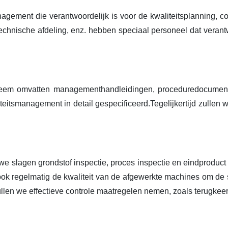
gement die verantwoordelijk is voor de kwaliteitsplanning, co
technische afdeling, enz. hebben speciaal personeel dat veran
eem omvatten managementhandleidingen, proceduredocumente
itsmanagement in detail gespecificeerd.Tegelijkertijd zullen
we slagen grondstof inspectie, proces inspectie en eindproduc
 regelmatig de kwaliteit van de afgewerkte machines om de st
len we effectieve controle maatregelen nemen, zoals terugkeer n