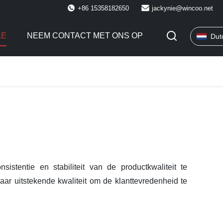
+86 15358182650
jackynie@wincoo.net
LE
NEEM CONTACT MET ONS OP
Dut
tentie en stabiliteit van de productkwaliteit te
aar uitstekende kwaliteit om de klanttevredenheid te