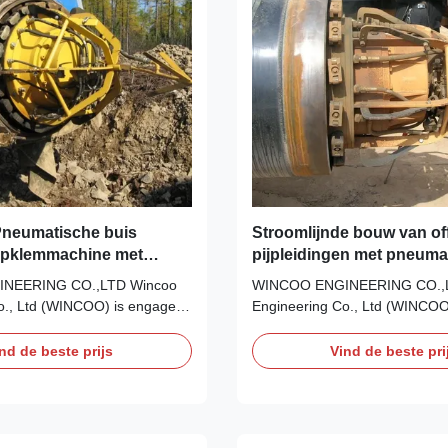
neumatische buis
Stroomlijnde bouw van of
n opklemmachine met
pijpleidingen met pneuma
ysteem
interne klemmachine
NEERING CO.,LTD Wincoo
WINCOO ENGINEERING CO.,
o., Ltd (WINCOO) is engaged
Engineering Co., Ltd (WINCOO
 most suitable
in bringing the most suitable
ment for client, fabricators,
solutions/equipment for client, 
nd de beste prijs
Vind de beste pri
s on pipe fabrication, tank
EPC/C companies on pipe fabri
ipeline construction, industrial
construction, pipeline construct
es, clean energy project and
production lines, clean energy 
 ...
other industrial ...