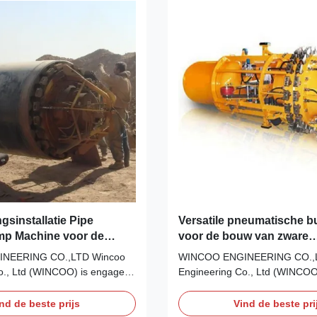
gsinstallatie Pipe
Versatile pneumatische b
amp Machine voor de
voor de bouw van zware
idingen
pijpleidingen
NEERING CO.,LTD Wincoo
WINCOO ENGINEERING CO.,
o., Ltd (WINCOO) is engaged
Engineering Co., Ltd (WINCOO
 most suitable
in bringing the most suitable
ment for client, fabricators,
solutions/equipment for client, 
nd de beste prijs
Vind de beste pri
s on pipe fabrication, tank
EPC/C companies on pipe fabri