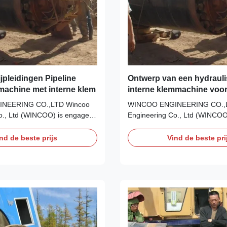
jpleidingen Pipeline
Ontwerp van een hydraul
machine met interne klem
interne klemmachine voo
van pijpleidingen op de 
NEERING CO.,LTD Wincoo
WINCOO ENGINEERING CO.,
o., Ltd (WINCOO) is engaged
Engineering Co., Ltd (WINCOO
 most suitable
in bringing the most suitable
ment for client, fabricators,
solutions/equipment for client, 
nd de beste prijs
Vind de beste pri
s on pipe fabrication, tank
EPC/C companies on pipe fabri
ipeline construction, industrial
construction, pipeline construct
es, clean energy project and
production lines, clean energy 
 ...
other industrial ...