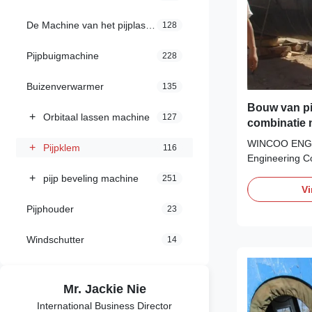
De Machine van het pijplassen
128
Pijpbuigmachine
228
Buizenverwarmer
135
Bouw van pi
+
Orbitaal lassen machine
127
combinatie 
WINCOO ENGI
+
Pijpklem
116
Engineering C
in bringing the
+
pijp beveling machine
251
solutions/equip
Vi
EPC/C companie
Pijphouder
23
construction, p
production lin
Windschutter
14
other industrial
Mr. Jackie Nie
International Business Director