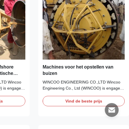
fshore
Machines voor het opstellen van
tische
buizen
LTD Wincoo
WINCOO ENGINEERING CO.,LTD Wincoo
) is engaged
Engineering Co., Ltd (WINCOO) is engaged
in bringing the most suitable
fabricators,
solutions/equipment for client, fabricators,
js
Vind de beste prijs
cation, tank
EPC/C companies on pipe fabrication, tank
ion, industrial
construction, pipeline construction, industrial
project and
production lines, clean energy project and
other industrial ...