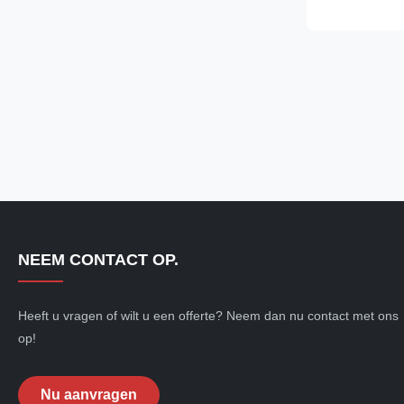
construction, p
production lin
other industrial
NEEM CONTACT OP.
Heeft u vragen of wilt u een offerte? Neem dan nu contact met ons
op!
Nu aanvragen