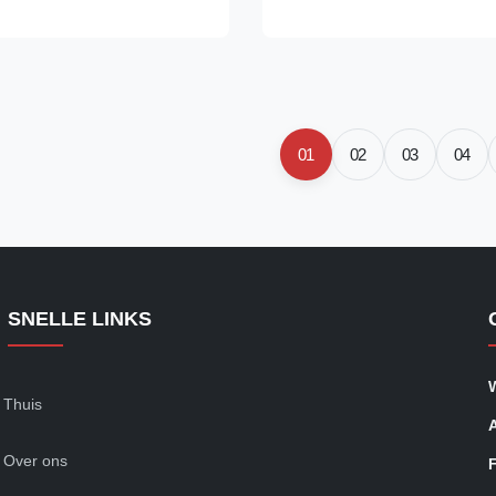
ipeline construction, industrial
construction, pipeline construct
es, clean energy project and
production lines, clean energy 
 ...
other industrial ...
01
02
03
04
SNELLE LINKS
Thuis
Over ons