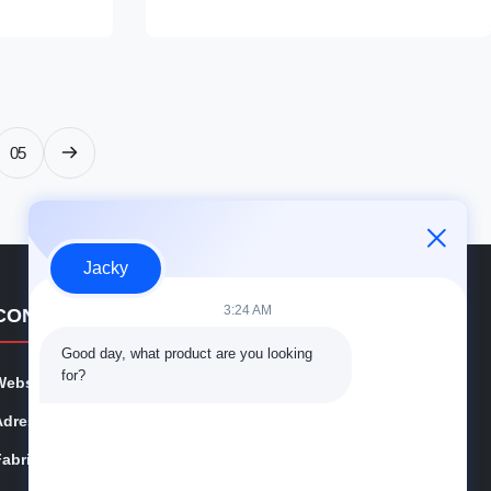
ion, industrial
construction, pipeline construction, industrial
project and
production lines, clean energy project and
other industrial ...
05
Jacky
3:24 AM
CONTACTGEGEVENS
Good day, what product are you looking 
for?
Website:
qspt-suhigo.com
Adres:
Jiangning District, Nanjing City, Jiangsu
Fabriek:
Cangzhou, provincie Hebei, China