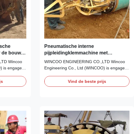
ische
Pneumatische interne
r de bouw
pijpleidingklemmachine met
bouwplaats
duurzame constructie
LTD Wincoo
WINCOO ENGINEERING CO.,LTD Wincoo
) is engaged
Engineering Co., Ltd (WINCOO) is engaged
in bringing the most suitable
fabricators,
solutions/equipment for client, fabricators,
js
Vind de beste prijs
cation, tank
EPC/C companies on pipe fabrication, tank
ion, industrial
construction, pipeline construction, industrial
project and
production lines, clean energy project and
other industrial ...