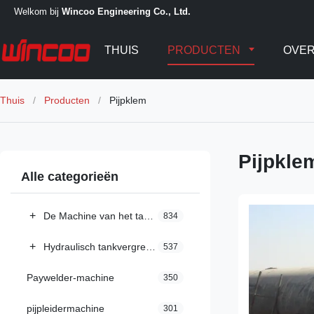
Welkom bij
Wincoo Engineering Co., Ltd.
THUIS
PRODUCTEN
OVER
Thuis
/
Producten
/
Pijpklem
Pijpkle
Alle categorieën
+
De Machine van het tanklassen
834
+
Hydraulisch tankvergrendelingssysteem
537
Paywelder-machine
350
pijpleidermachine
301