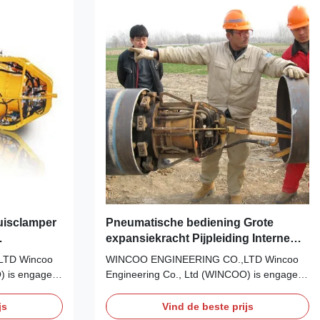
uisclamper
Pneumatische bediening Grote
expansiekracht Pijpleiding Interne
klemmachine
LTD Wincoo
WINCOO ENGINEERING CO.,LTD Wincoo
) is engaged
Engineering Co., Ltd (WINCOO) is engaged
in bringing the most suitable
fabricators,
solutions/equipment for client, fabricators,
js
Vind de beste prijs
cation, tank
EPC/C companies on pipe fabrication, tank