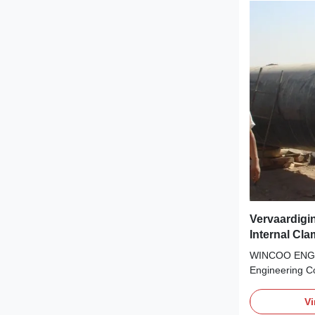
Vervaardigin
Internal Cl
bouw van le
WINCOO ENGI
Engineering C
in bringing the
solutions/equip
Vi
EPC/C companie