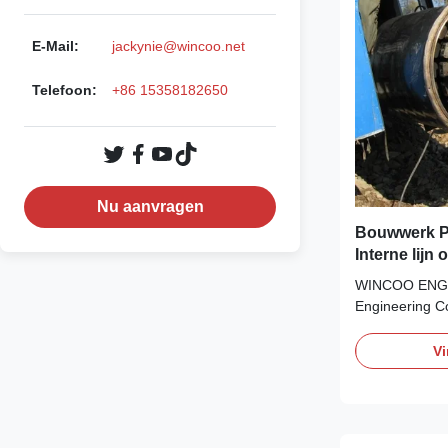
E-Mail:
jackynie@wincoo.net
Telefoon:
+86 15358182650
Nu aanvragen
Bouwwerk P
Interne lij
zuiveringss
WINCOO ENGI
Engineering C
in bringing the
solutions/equip
Vi
EPC/C companie
construction, p
production lin
other industrial