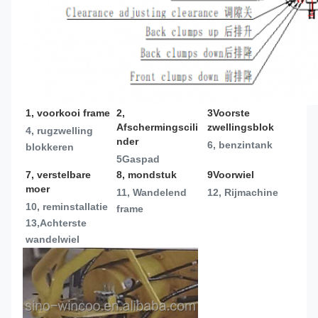
1, voorkooi frame
2, 
3Voorste 
Afschermingscili
zwellingsblok
4, rugzwelling 
nder
6, benzintank
blokkeren
5Gaspad
7, verstelbare 
8, mondstuk
9Voorwiel
moer
11, Wandelend 
12, Rijmachine
10, reminstallatie
frame
13,
Achterste 
wandelwiel