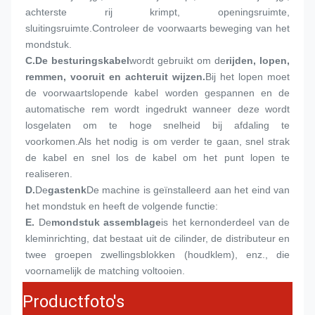
achterste rij krimpt, openingsruimte, 
sluitingsruimte.Controleer de voorwaarts beweging van het 
mondstuk.
C.
De besturingskabel
wordt gebruikt om de
rijden, lopen, 
remmen, vooruit en achteruit wijzen.
Bij het lopen moet 
de voorwaartslopende kabel worden gespannen en de 
automatische rem wordt ingedrukt wanneer deze wordt 
losgelaten om te hoge snelheid bij afdaling te 
voorkomen.Als het nodig is om verder te gaan, snel strak 
de kabel en snel los de kabel om het punt lopen te 
realiseren.
D.
De
gastenk
De machine is geïnstalleerd aan het eind van 
het mondstuk en heeft de volgende functie:
E.
De
mondstuk assemblage
is het kernonderdeel van de 
kleminrichting, dat bestaat uit de cilinder, de distributeur en 
twee groepen zwellingsblokken (houdklem), enz., die 
voornamelijk de matching voltooien.
Productfoto's