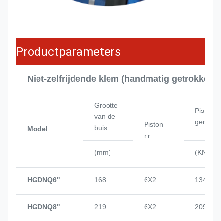
Productparameters
Niet-zelfrijdende klem (handmatig getrokken)
Grootte
Pistonv
van de
gen
Piston
buis
Model
nr.
(mm)
(KN)
HGDNQ6"
168
6X2
134
HGDNQ8"
219
6X2
209