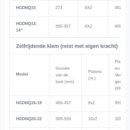
HGDNQ10
273
6X2
382
HGDNQ12-
305-357
6X2
405
14"
Zelfrijdende klem (reist met eigen kracht)
Piston
Grootte
en
Pistons
Model
van de
Vermo
(nr.)
buis (mm)
gen
(KN)
HGDNQ16-18
406-457
8x2
959
HGDNQ20-22
508-559
10x2
1057