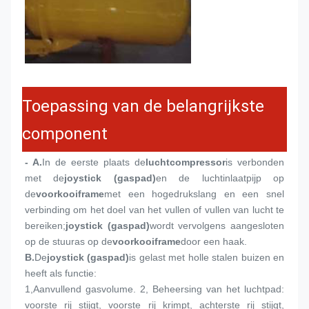
Toepassing van de belangrijkste
component
- A.
In de eerste plaats de
luchtcompressor
is verbonden 
met de
joystick (gaspad)
en de luchtinlaatpijp op 
de
voorkooiframe
met een hogedrukslang en een snel 
verbinding om het doel van het vullen of vullen van lucht te 
bereiken;
joystick (gaspad)
wordt vervolgens aangesloten 
op de stuuras op de
voorkooiframe
door een haak.
B.
De
joystick (gaspad)
is gelast met holle stalen buizen en 
heeft als functie:
1,
Aanvullend gasvolume. 2, Beheersing van het luchtpad: 
voorste rij stijgt, voorste rij krimpt, achterste rij stijgt, 