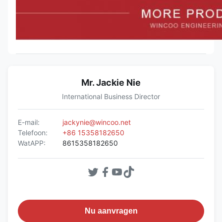
Mr. Jackie Nie
International Business Director
E-mail:
jackynie@wincoo.net
Telefoon:
+86 15358182650
WatAPP:
8615358182650
Nu aanvragen