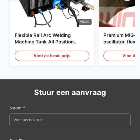
VIDEO
Flexible Rail Arc Welding
Premium MIG-s
Machine Tank All Position
oscillator, flexi
Construction Machinery Welder
digitaal bedien
drukvaten
Vind de beste prijs
Vind de b
Stuur een aanvraag
Naam *