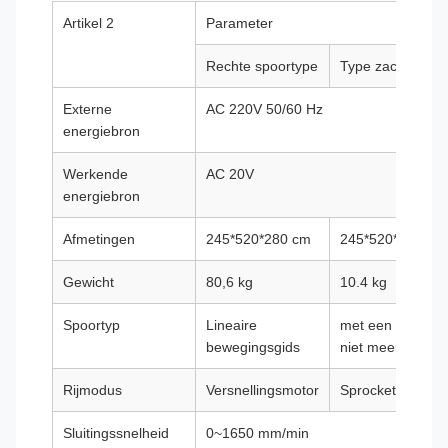
Artikel 2
Parameter
Rechte spoortype
Type zachte rails
Externe
AC 220V 50/60 Hz
energiebron
Werkende
AC 20V
energiebron
Afmetingen
245*520*280 cm
245*520*290 cm
Gewicht
80,6 kg
10.4 kg
Spoortyp
Lineaire
met een gewicht
bewegingsgids
niet meer dan 10
Rijmodus
Versnellingsmotor
Sprocket aandrij
Sluitingssnelheid
0~1650 mm/min