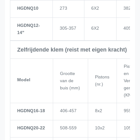
HGDNQ10
273
6X2
382
HGDNQ12-
305-357
6X2
405
14"
Zelfrijdende klem (reist met eigen kracht)
Piston
Grootte
en
Pistons
Model
van de
Vermo
(nr.)
buis (mm)
gen
(KN)
HGDNQ16-18
406-457
8x2
959
HGDNQ20-22
508-559
10x2
1057