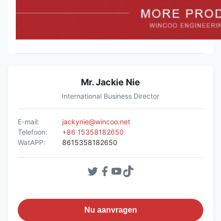
Mr. Jackie Nie
International Business Director
E-mail:
jackynie@wincoo.net
Telefoon:
+86 15358182650
WatAPP:
8615358182650
Nu aanvragen