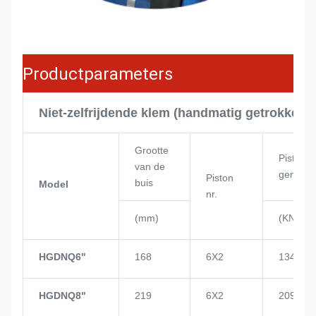
Productparameters
Niet-zelfrijdende klem (handmatig getrokken)
Grootte
Pistonv
van de
gen
Piston
buis
Model
nr.
(mm)
(KN)
HGDNQ6"
168
6X2
134
HGDNQ8"
219
6X2
209