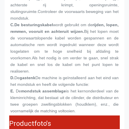
achterste rij krimpt, openingsruimte, 
sluitingsruimte.Controleer de voorwaarts beweging van het 
mondstuk.
C.
De besturingskabel
wordt gebruikt om de
rijden, lopen, 
remmen, vooruit en achteruit wijzen.
Bij het lopen moet 
de voorwaartslopende kabel worden gespannen en de 
automatische rem wordt ingedrukt wanneer deze wordt 
losgelaten om te hoge snelheid bij afdaling te 
voorkomen.Als het nodig is om verder te gaan, snel strak 
de kabel en snel los de kabel om het punt lopen te 
realiseren.
D.
De
gastenk
De machine is geïnstalleerd aan het eind van 
het mondstuk en heeft de volgende functie:
E.
De
mondstuk assemblage
is het kernonderdeel van de 
kleminrichting, dat bestaat uit de cilinder, de distributeur en 
twee groepen zwellingsblokken (houdklem), enz., die 
voornamelijk de matching voltooien.
Productfoto's