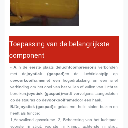
Toepassing van de belangrijkste
component
- A.
In de eerste plaats de
luchtcompressor
is verbonden 
met de
joystick (gaspad)
en de luchtinlaatpijp op 
de
voorkooiframe
met een hogedrukslang en een snel 
verbinding om het doel van het vullen of vullen van lucht te 
bereiken;
joystick (gaspad)
wordt vervolgens aangesloten 
op de stuuras op de
voorkooiframe
door een haak.
B.
De
joystick (gaspad)
is gelast met holle stalen buizen en 
heeft als functie:
1,
Aanvullend gasvolume. 2, Beheersing van het luchtpad: 
voorste rij stijgt, voorste rij krimpt, achterste rij stijgt, 