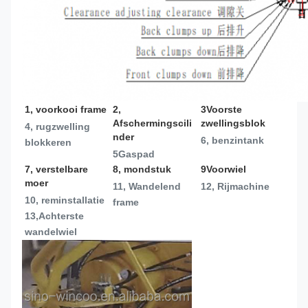
1, voorkooi frame
2, 
3Voorste 
Afschermingscili
zwellingsblok
4, rugzwelling 
nder
6, benzintank
blokkeren
5Gaspad
7, verstelbare 
8, mondstuk
9Voorwiel
moer
11, Wandelend 
12, Rijmachine
10, reminstallatie
frame
13,
Achterste 
wandelwiel