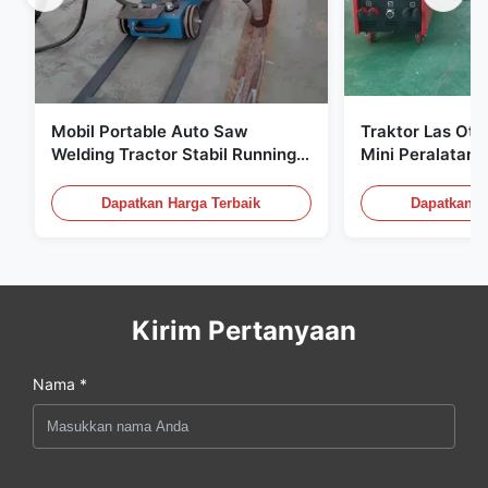
Mobil Portable Auto Saw
Traktor Las Oto
Welding Tractor Stabil Running
Mini Peralatan 
Otomatis Pengelasan Trolley
Otomatis Stabili
untuk Pembangunan Kapal
Dapatkan Harga Terbaik
Dapatkan H
Kirim Pertanyaan
Nama *