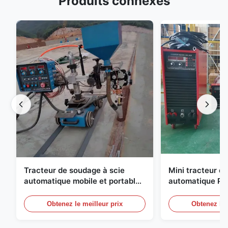
Produits connexes
Tracteur de soudage à scie
Mini tracteur d
automatique mobile et portable
automatique Por
Tracteur de soudage
stabilité, scie 
automatique stable pour la
équipement de 
Obtenez le meilleur prix
Obtenez le 
construction navale