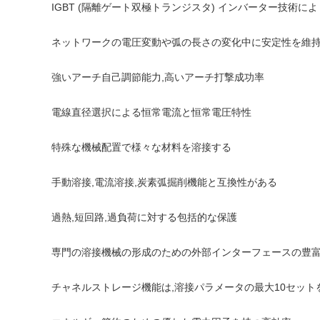
IGBT (隔離ゲート双極トランジスタ) インバーター技術
ネットワークの電圧変動や弧の長さの変化中に安定性を維
強いアーチ自己調節能力,高いアーチ打撃成功率
電線直径選択による恒常電流と恒常電圧特性
特殊な機械配置で様々な材料を溶接する
手動溶接,電流溶接,炭素弧掘削機能と互換性がある
過熱,短回路,過負荷に対する包括的な保護
専門の溶接機械の形成のための外部インターフェースの豊
チャネルストレージ機能は,溶接パラメータの最大10セット