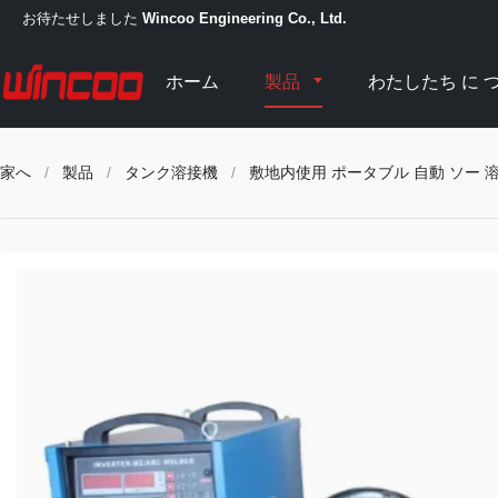
お待たせしました
Wincoo Engineering Co., Ltd.
ホーム
製品
わたしたち に つ
家へ
/
製品
/
タンク溶接機
/
敷地内使用 ポータブル 自動 ソー 