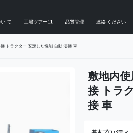
い て
工場ツアー11
品質管理
連絡 ください
溶接 トラクター 安定した性能 自動 溶接 車
敷地内使
接 トラ
接 車
基本プロパティ