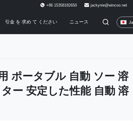
+86 15358182650
jackynie@wincoo.net
引金 を 求め て ください
ニュース
J
用 ポータブル 自動 ソー 溶
クター 安定した性能 自動 溶