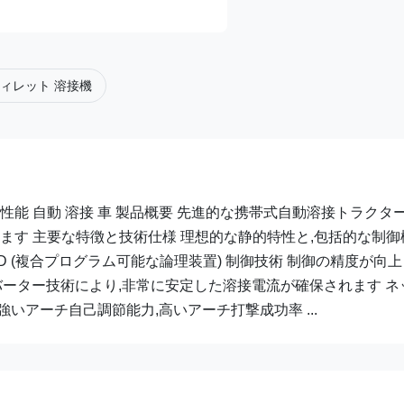
ィレット 溶接機
た性能 自動 溶接 車 製品概要 先進的な携帯式自動溶接トラクター
ます 主要な特徴と技術仕様 理想的な静的特性と,包括的な制御
 (複合プログラム可能な論理装置) 制御技術 制御の精度が向上
インバーター技術により,非常に安定した溶接電流が確保されます ネ
いアーチ自己調節能力,高いアーチ打撃成功率 ...