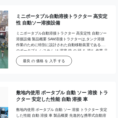
ミニポータブル自動溶接トラクター 高安定
性 自動ソー溶接設備
ミニポータブル自動溶接トラクター 高安定性 自動ソー
溶接設備 製品概要 SAW溶接トラクターは,タンク溶接
作業のために特別に設計された自動移動装置である.こ
のポータブル システム は,溶接 銃 の 頭 を 持ち,作業 品
の 表面 や 指定 さ れ た 軌道を 精確 に 移動 する, 既定
最良 の 価格 を 入手 する
軌跡またはリアルタイムガイド経路に従って,溶接シス
テムと連携して連続で均質な溶接シームを生成します.
主要 な 特徴 完全に自動化された浸水弧溶接操作 高安
定性運動システム 精密な溶接追跡 簡単に運搬し設置す
るためのポータブルデザイン 前もって設定された軌跡
とリアルタイムガイドと互換性 タンク用溶接用用に特
敷地内使用 ポータブル 自動 ソー 溶接 トラ
別...
クター 安定した性能 自動 溶接 車
敷地内使用 ポータブル 自動 ソー 溶接 トラクター 安定
した性能 自動 溶接 車 製品概要 先進的な携帯式自動溶