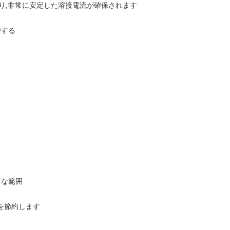
により,非常に安定した溶接電流が確保されます
持する
富な範囲
を節約します