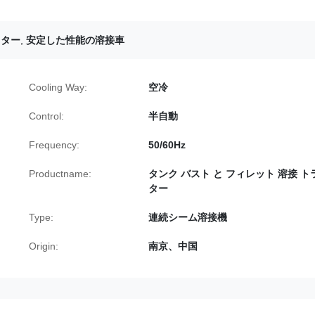
クター
,
安定した性能の溶接車
Cooling Way:
空冷
Control:
半自動
Frequency:
50/60Hz
Productname:
タンク バスト と フィレット 溶接 ト
ター
Type:
連続シーム溶接機
Origin:
南京、中国