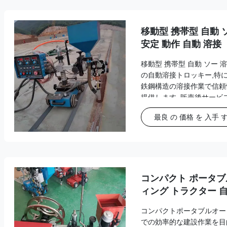
移動型 携帯型 自動 
安定 動作 自動 溶接
移動型 携帯型 自動 ソー 
の自動溶接トロッキー,特
鉄鋼構造の溶接作業で信頼
提供します. 販売後サービ
の詳細 標準保証 12ヶ月また
最良 の 価格 を 入手 
ちらが先行するか) 延長保
保険 グローバルサポート:2
ツの供給 訓練現地または遠
品概要 この携帯式自動溶
と正確な動作を 要求の高
す鋼鉄構造の製造における
コンパクト ポータブ
保....
ィング トラクター 
敷地内 建設 作業
コンパクトポータブルオー
での効率的な建設作業を目