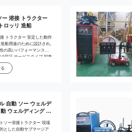
ソー 溶接 トラクター
 トロッリ 造船
溶接 トラクター 安定した動作
に造船用途のために設計され,
性の高いパフォーマンスを
ス&保証 サービスタイプ 対象
は2,000時間の運用時間 (ど
する
証 36ヶ月までのオプション
4/7 の技術支援とスペアパー
隔操作/メンテナンス訓練 製
接トラクターは 安定した性能
い造船の溶接作業に提供しま
一貫した品質と効率の確
ル 自動 ソー ウェルデ
自動 ウェルディング 車
トソー溶接トラクター 現場
的とした自動サブマージア