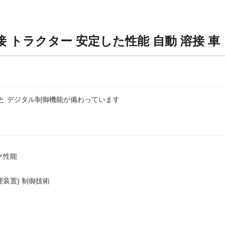
接 トラクター 安定した性能 自動 溶接 車
と デジタル制御機能が備わっています
ク性能
装置) 制御技術