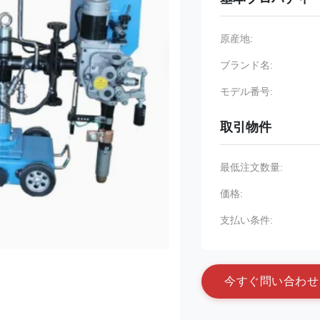
原産地:
ブランド名:
モデル番号:
取引物件
最低注文数量:
価格:
支払い条件:
今
す
ぐ
問
い
合
わ
せ