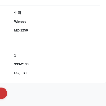
中国
Wincoo
MZ-1250
1
999-2199
LC、T/T