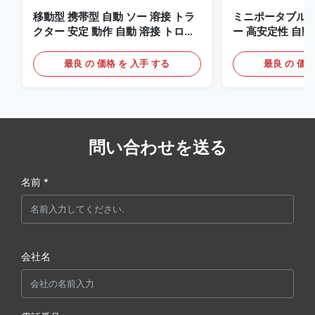
移動型 携帯型 自動 ソー 溶接 トラ
ミニポータブル
クター 安定 動作 自動 溶接 トロッ
ー 高安定性 自
リ 造船
最良 の 価格 を 入手 する
最良 の 価格
問い合わせを送る
名前 *
会社名