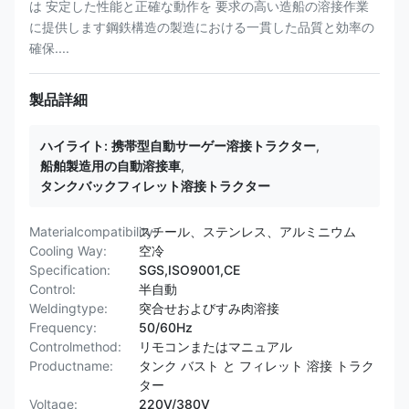
は 安定した性能と正確な動作を 要求の高い造船の溶接作業
に提供します鋼鉄構造の製造における一貫した品質と効率の
確保....
製品詳細
ハイライト:
携帯型自動サーゲー溶接トラクター
,
船舶製造用の自動溶接車
,
タンクバックフィレット溶接トラクター
Materialcompatibility:
スチール、ステンレス、アルミニウム
Cooling Way:
空冷
Specification:
SGS,ISO9001,CE
Control:
半自動
Weldingtype:
突合せおよびすみ肉溶接
Frequency:
50/60Hz
Controlmethod:
リモコンまたはマニュアル
Productname:
タンク バスト と フィレット 溶接 トラク
ター
Voltage:
220V/380V