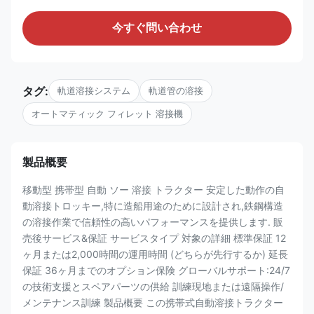
今すぐ問い合わせ
タグ:
軌道溶接システム
軌道管の溶接
オートマティック フィレット 溶接機
製品概要
移動型 携帯型 自動 ソー 溶接 トラクター 安定した動作の自
動溶接トロッキー,特に造船用途のために設計され,鉄鋼構造
の溶接作業で信頼性の高いパフォーマンスを提供します. 販
売後サービス&保証 サービスタイプ 対象の詳細 標準保証 12
ヶ月または2,000時間の運用時間 (どちらが先行するか) 延長
保証 36ヶ月までのオプション保険 グローバルサポート:24/7
の技術支援とスペアパーツの供給 訓練現地または遠隔操作/
メンテナンス訓練 製品概要 この携帯式自動溶接トラクター