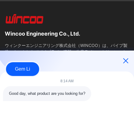
Wincoo Engineering Co., Ltd.
ウィンクーエンジニアリング株式会社（WINCOO）は、パイプ製
造、タンクおよびパイプライン建設、生産ライン、クリーンエネ
ルギープロジェクトのクライアント向けに、カスタマイズされた
ソリューションと機器を提供することに特化しています。当社
Gem Li
は、工具、機械、特殊商品の迅速な供給を保証し、中国における
調...
8:14 AM
簡単なリンク
Good day, what product are you looking for?
ホーム
製品
わたしたち に つい て
工場ツアー11
品質管理
連絡 ください
引金 を 求め て ください
ニュース
ケース