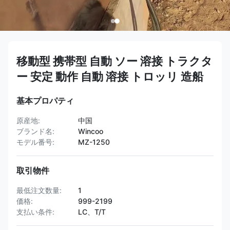
移動型 携帯型 自動 ソー 溶接 トラクタ
ー 安定 動作 自動 溶接 トロッリ 造船
基本プロパティ
原産地:
中国
ブランド名:
Wincoo
モデル番号:
MZ-1250
取引物件
最低注文数量:
1
価格:
999-2199
支払い条件:
LC、T/T