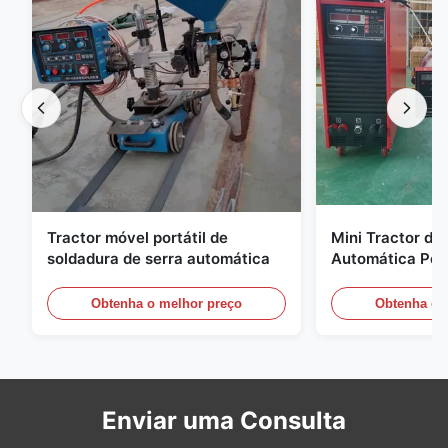
Tractor móvel portátil de
Mini Tractor de
soldadura de serra automática
Automática Port
Estabilidade Eq
Soldadura de S
Obtenha o melhor preço
Obtenha o 
Enviar uma Consulta