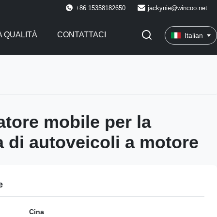
+86 15358182650
jackynie@wincoo.net
 QUALITÀ
CONTATTACI
Italian
atore mobile per la
a di autoveicoli a motore
e
Cina