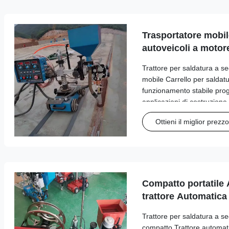
Trasportatore mobile
autoveicoli a motor
Trattore per saldatura a se
mobile Carrello per saldat
funzionamento stabile prog
applicazioni di costruzione
prestazioni affidabili nelle
Ottieni il miglior prezzo
sega per strutture in acciai
Compatto portatile
trattore Automatica
lavori di costruzion
Trattore per saldatura a se
compatto Trattore automati