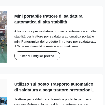
Mini portabile trattore di saldatura
automatica di alta stabilità
Attrezzatura per saldatura con sega automatica ad alta
stabilità per trattore per saldatura automatica portatile
mini Panoramica del prodotto Il trattore per saldatura
SAW è un dispositivo mobile automatizzato
appositamente progettato per le operazioni di
Ottieni il miglior prezzo
saldatura di serbatoi. Questo sistema ...
Utilizzo sul posto Trasporto automatico
di saldatura a sega trattore prestazioni
stabili auto di saldatura automatica
Trattore per saldatura automatica portatile per uso in
cantiere Automobile per saldatura automatica con