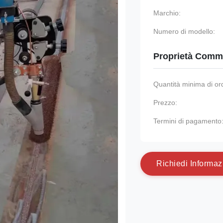
Marchio:
Numero di modello:
Proprietà Comme
Quantità minima di or
Prezzo:
Termini di pagamento
R
i
c
h
i
e
d
i
I
n
f
o
r
m
a
z