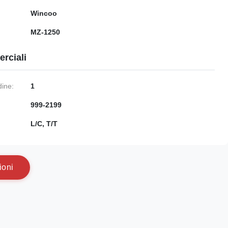
Wincoo
MZ-1250
rciali
dine:
1
999-2199
:
L/C, T/T
i
o
n
i