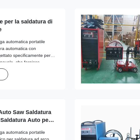
 per la saldatura di
e
ga automatica portatile
ura automatica con
ettato specificamente per
 navale, che fornisce
 operazioni di saldatura con
o. Servizio post...
 Auto Saw Saldatura
 Saldatura Auto per
e in loco
ga automatica portatile
co per saldatura ad arco