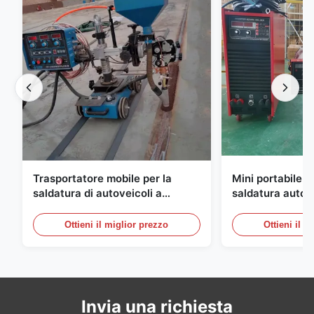
Trasportatore mobile per la
Mini portabile tr
saldatura di autoveicoli a
saldatura automa
motore
stabilità
Ottieni il miglior prezzo
Ottieni il m
Invia una richiesta