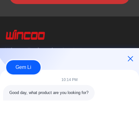
Wincoo Engineering Co., Ltd.
บริษัท วินคู เอ็นจิเนียริ่ง จำกัด (WINCOO) เชี่ยวชาญในการให้บริการ
Gem Li
โซลูชั่นและอุปกรณ์ที่ปรับแต่งตามความต้องการของลูกค้าในด้านการ
ผลิตท่อ,...
10:14 PM
ลิงค์เร็ว
Good day, what product are you looking for?
หน้าแรก
สินค้า
เกี่ยวกับเรา
ทัวร์โรงงาน11
การควบคุมคุณภาพ
ติดต่อเรา
ขอใบเสนอราคา
ข่าว
กรณี