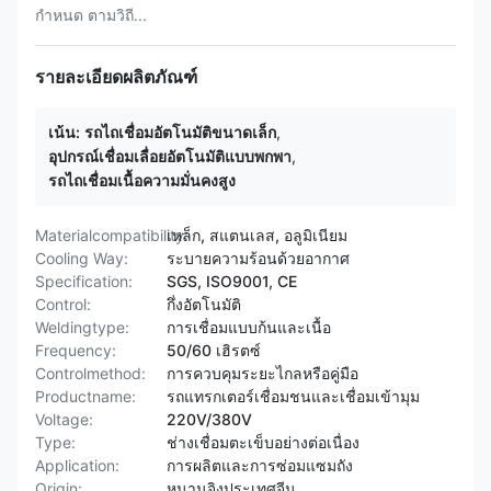
กำหนด ตามวิถี...
รายละเอียดผลิตภัณฑ์
เน้น:
รถไถเชื่อมอัตโนมัติขนาดเล็ก
,
อุปกรณ์เชื่อมเลื่อยอัตโนมัติแบบพกพา
,
รถไถเชื่อมเนื้อความมั่นคงสูง
Materialcompatibility:
เหล็ก, สแตนเลส, อลูมิเนียม
Cooling Way:
ระบายความร้อนด้วยอากาศ
Specification:
SGS, ISO9001, CE
Control:
กึ่งอัตโนมัติ
Weldingtype:
การเชื่อมแบบก้นและเนื้อ
Frequency:
50/60 เฮิรตซ์
Controlmethod:
การควบคุมระยะไกลหรือคู่มือ
Productname:
รถแทรกเตอร์เชื่อมชนและเชื่อมเข้ามุม
Voltage:
220V/380V
Type:
ช่างเชื่อมตะเข็บอย่างต่อเนื่อง
Application:
การผลิตและการซ่อมแซมถัง
Origin:
หนานจิงประเทศจีน