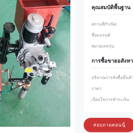
คุณสมบัติพื้นฐาน
สถานที่กำเนิด:
ชื่อแบรนด์:
หมายเลขรุ่น:
การซื้อขายอสังหา
ปริมาณการสั่งซื้อขั้นต่
ราคา:
เงื่อนไขการชำระเงิน:
ส
อ
บ
ถ
า
ม
ต
อ
น
น