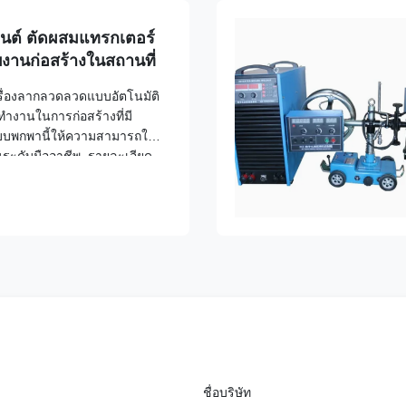
นต์ ตัดผสมแทรกเตอร์
ับงานก่อสร้างในสถานที่
รื่องลากลวดลวดแบบอัตโนมัติ
รทํางานในการก่อสร้างที่มี
บบพกพานี้ให้ความสามารถใน
านระดับมืออาชีพ. รายละเอียด
ล์ เครื่องพกพา ระยะความถี่
า อินเวอร์เตอร์ ประ...
ชื่อบริษัท