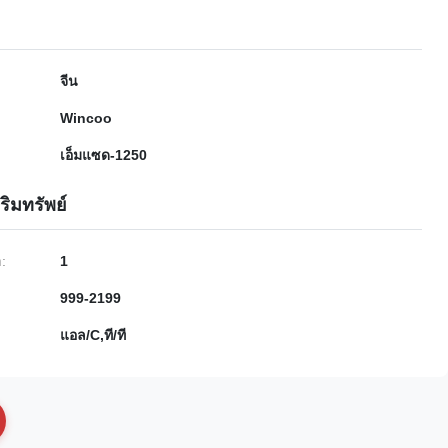
จีน
Wincoo
เอ็มแซด-1250
ริมทรัพย์
ำ:
1
999-2199
แอล/C,ที/ที