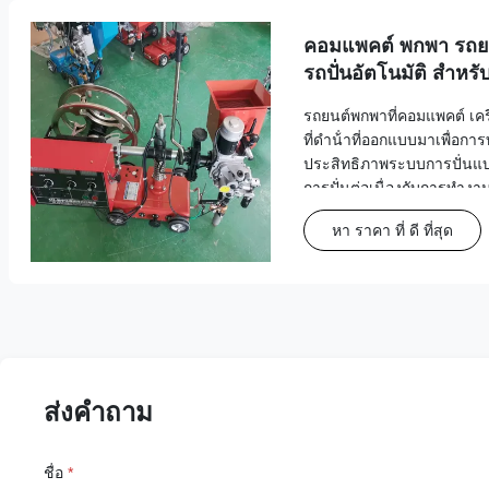
คอมแพคต์ พกพา รถย
รถปั่นอัตโนมัติ สําหร
รถยนต์พกพาที่คอมแพคต์ เค
ที่ดําน้ําที่ออกแบบมาเพื่อกา
ประสิทธิภาพระบบการปั่นแ
การปั่นต่อเนื่องกับการทําง
สินค้า เลขรุ่น MZ-1250 สไต
หา ราคา ที่ ดี ที่สุด
ความถี่ระยะกลาง กระแสไฟฟ้
ส่งคำถาม
ชื่อ
*