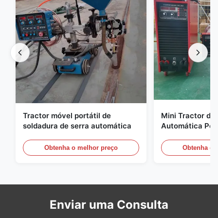
Tractor móvel portátil de
Mini Tractor de
soldadura de serra automática
Automática Port
Estabilidade Eq
Soldadura de S
Obtenha o melhor preço
Obtenha o 
Enviar uma Consulta