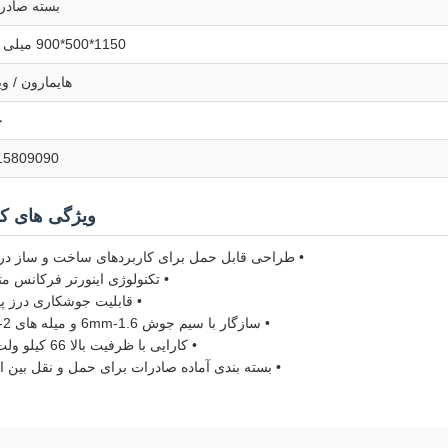
بسته صادر
1150*500*900 میلی متر
هایمارون / وی
چ
15809090
ویژگی های کل
• طراحی قابل حمل برای کاربردهای ساخت و ساز در
• تکنولوژی اینورتر فرکانس 
• قابلیت جوشکاری درز پ
• سازگار با سیم جوش 1.6-6mm و میله های 2-6mm
• کارایی با ظرفیت بالا 66 کیلو ولت آمپر
• بسته بندی آماده صادرات برای حمل و نقل بین ا