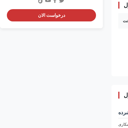
ل
درخواست الان
نت
ل
رده
کاری