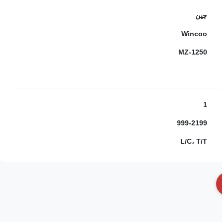
چین
Wincoo
MZ-1250
1
999-2199
L/C، T/T