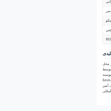
اتی
نکو
ین
85
یدی
 محل
متوسط
یوسته
لمللی