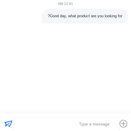
12:41 AM
روابط سريعة
Good day, what product are you looking for?
الصفحة الرئيسية
منتجات
معلومات عنا
جولة المصنع11
مراقبة الجودة
اتصل بنا
اطلب عرض أسعار
أخبار
القضايا
اتصل بنا
86-025-84677638
jackynie@wincoo.net
حقوق الطبع والنشر © 2024-2026 Wincoo Engineering Co., Ltd.. جميع الحقوق
محفوظة