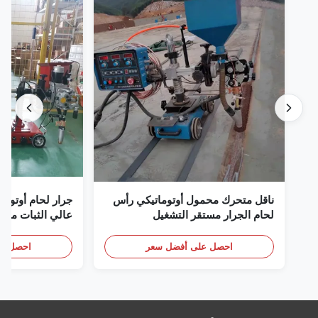
ناقل متحرك محمول أوتوماتيكي رأس
جرار لحام أوتوم
لحام الجرار مستقر التشغيل
عالي الثبات معدا
أوتوماتيكي لحام عربة لبناء السفن
الآلي
احصل على أفضل سعر
احصل عل