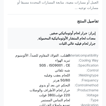
العمل أو مسارات معينة، متابعة المسارات المحددة مسبقا أو
مسارات توجيه ...
تفاصيل المنتج
إبراز:
جرار لحام أوتوماتيكي صغير
,
معدات لحام المنشار الأوتوماتيكية المحمولة
,
جرار لحام فيليه عالي الثبات
Materialcompatibility:
الصلب، الفولاذ المقاوم للصدأ، الألومنيوم
Cooling Way:
تبريد الهواء
SGS ، ISO9001 ، CE
Specification:
Control:
شبه تلقائي
Weldingtype:
اللحام بعقب وفيليه
Frequency:
50/60 هرتز
Controlmethod:
التحكم عن بعد أو يدوي
Productname:
جرار لحام الأطراف والوصلات
Voltage:
220 فولت/380 فولت
Type:
لحام التماس المستمر
Application:
تصنيع وإصلاح الخزانات