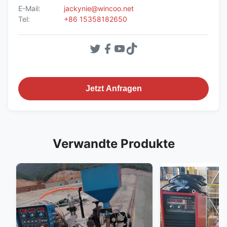
E-Mail:
jackynie@wincoo.net
Tel:
+86 15358182650
Jetzt Anfragen
Verwandte Produkte