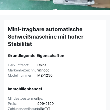
Mini-tragbare automatische
Schweißmaschine mit hoher
Stabilität
Grundlegende Eigenschaften
Herkunftsort:
China
Markenbezeichnung:
Wincoo
Modellnummer:
MZ-1250
Immobilienhandel
Mindestbestellmenge:
1
Preis:
999-2199
Zahlungsbedingungen:
L/C, T/T