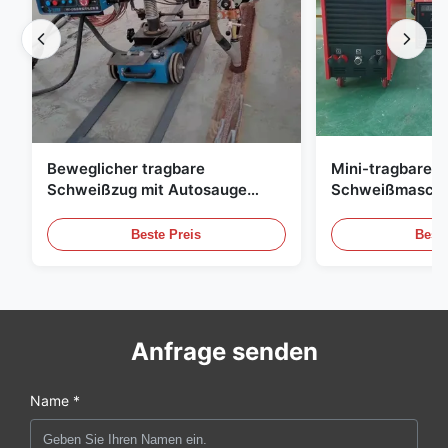
Beweglicher tragbare
Mini-tragbare 
Schweißzug mit Autosauge
Schweißmaschin
Stabillaufender automatischer
Stabilität
Schweißwagen für den
Beste Preis
Beste
Schiffbau
Anfrage senden
Name *