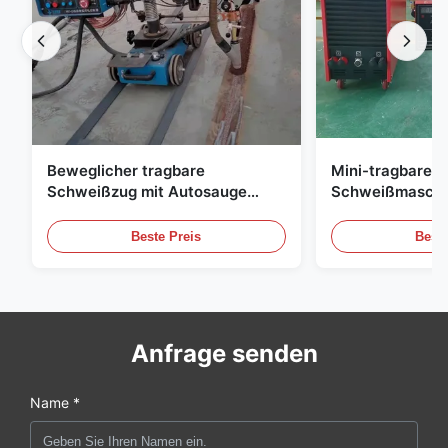
Beweglicher tragbare
Mini-tragbare 
Schweißzug mit Autosauge
Schweißmaschin
Stabillaufender automatischer
Stabilität
Schweißwagen für den
Beste Preis
Beste
Schiffbau
Anfrage senden
Name *