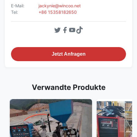
E-Mail:
jackynie@wincoo.net
Tel:
+86 15358182650
Jetzt Anfragen
Verwandte Produkte