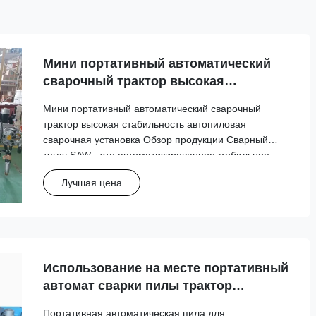
Мини портативный автоматический
сварочный трактор высокая
стабильность автопиловая сварочная
Мини портативный автоматический сварочный
установка
трактор высокая стабильность автопиловая
сварочная установка Обзор продукции Сварный
тягач SAW - это автоматизированное мобильное
устройство, специально разработанное для сварки
Лучшая цена
танков.Эта портативная система несет головку
сварочного пистолета и движется точ...
Использование на месте портативный
автомат сварки пилы трактор
стабильная производительность
Портативная автоматическая пила для