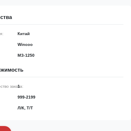
ства
я:
Китай
Wincoo
МЗ-1250
ижимость
тво заказа:
1
999-2199
Л/К, Т/Т