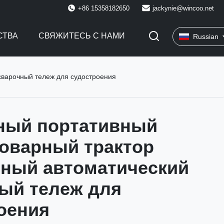
+86 15358182650
jackynie@wincoo.net
СТВА
СВЯЖИТЕСЬ С НАМИ
Russian
сварочный тележ для судостроения
ный портативный
оварный трактор
ный автоматический
ый тележ для
оения