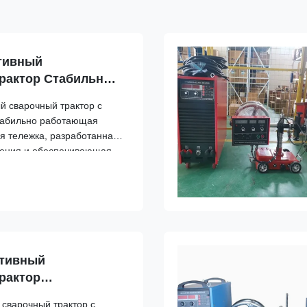
тивный
рактор Стабильный
варочный тележ для
й сварочный трактор с
табильно работающая
я тележка, разработанная
оения и обеспечивающая
рке стальных конструкций
обслуживание и гарантия
окр...
ативный
рактор
варочный
сварочный трактор с