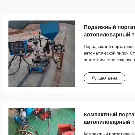
Подвижный порта
автопиловарный т
автоматический с
Передвижной портативны
судостроения
автоматической пилой С
автоматическая сварочна
специально для судостр
надежную работу при сва
Лучшая цена
пилой. Послепродажное 
Тип услуги Подробности п
Компактный порт
автопиловарный т
Автоматический с
Компактный портативный 