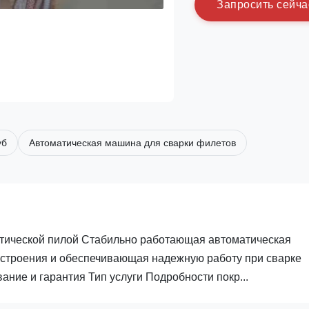
З
а
п
р
о
с
и
т
ь
с
е
й
ч
а
уб
Автоматическая машина для сварки филетов
тической пилой Стабильно работающая автоматическая
остроения и обеспечивающая надежную работу при сварке
ние и гарантия Тип услуги Подробности покр...