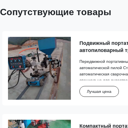
Сопутствующие товары
Подвижный порта
автопиловарный т
автоматический с
Передвижной портативны
судостроения
автоматической пилой С
автоматическая сварочна
специально для судостр
надежную работу при сва
Лучшая цена
пилой. Послепродажное 
Тип услуги Подробности п
Компактный порт