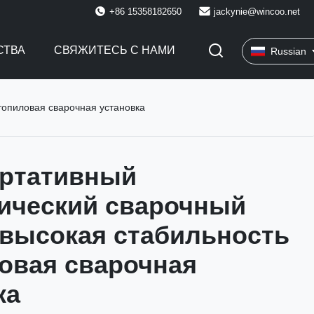
+86 15358182650
jackynie@wincoo.net
СТВА
СВЯЖИТЕСЬ С НАМИ
Russian
топиловая сварочная установка
ртативный
ический сварочный
 высокая стабильность
овая сварочная
ка