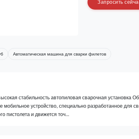
З
а
п
р
о
с
и
т
ь
с
е
й
ч
а
уб
Автоматическая машина для сварки филетов
ысокая стабильность автопиловая сварочная установка О
е мобильное устройство, специально разработанное для с
о пистолета и движется точ...