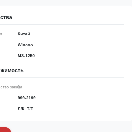
ства
я:
Китай
Wincoo
МЗ-1250
ижимость
тво заказа:
1
999-2199
Л/К, Т/Т