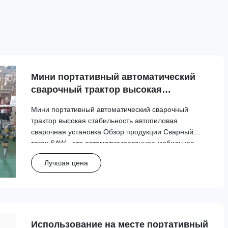
Мини портативный автоматический
сварочный трактор высокая
стабильность автопиловая сварочная
Мини портативный автоматический сварочный
установка
трактор высокая стабильность автопиловая
сварочная установка Обзор продукции Сварный
тягач SAW - это автоматизированное мобильное
устройство, специально разработанное для сварки
Лучшая цена
танков.Эта портативная система несет головку
сварочного пистолета и движется точ...
Использование на месте портативный