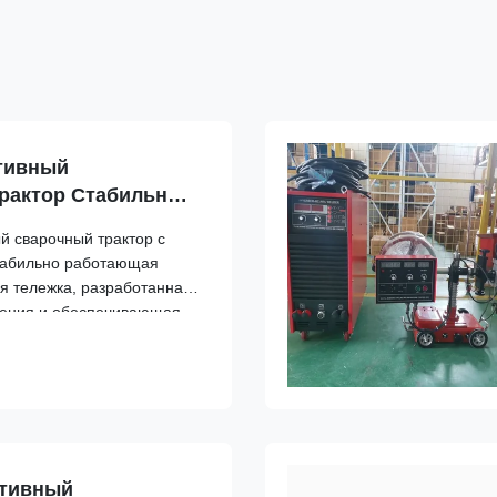
тивный
рактор Стабильный
варочный тележ для
й сварочный трактор с
табильно работающая
я тележка, разработанная
оения и обеспечивающая
рке стальных конструкций
обслуживание и гарантия
окр...
ативный