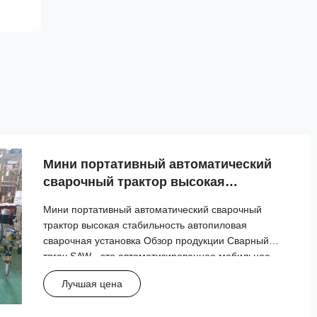
Мини портативный автоматический
сварочный трактор высокая
стабильность автопиловая сварочная
Мини портативный автоматический сварочный
установка
трактор высокая стабильность автопиловая
сварочная установка Обзор продукции Сварный
тягач SAW - это автоматизированное мобильное
устройство, специально разработанное для сварки
Лучшая цена
танков.Эта портативная система несет головку
сварочного пистолета и движется точ...