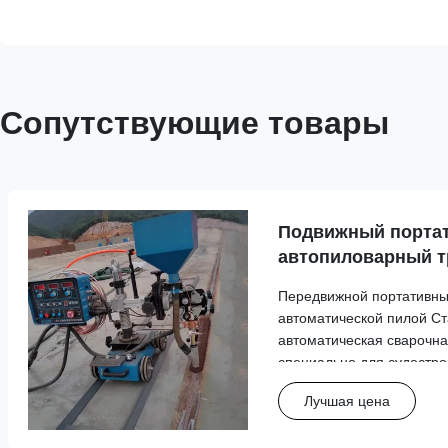
Сопутствующие товары
Подвижный порта
автопиловарный т
автоматический с
Передвижной портативны
судостроения
автоматической пилой С
автоматическая сварочна
специально для судостр
надежную работу при сва
Лучшая цена
пилой. Послепродажное 
Тип услуги Подробности п