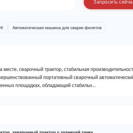
З
а
п
р
о
с
и
т
ь
с
е
й
ч
а
уб
Автоматическая машина для сварки филетов
 месте, сварочный трактор, стабильная производительност
овершенствованный портативный сварочный автоматически
енных площадках, обладающий стабильн...
актор
,
заварочный трактор с задницей танка
,