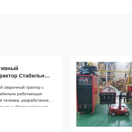
тивный
рактор Стабильный
варочный тележ для
й сварочный трактор с
табильно работающая
я тележка, разработанная
оения и обеспечивающая
рке стальных конструкций
обслуживание и гарантия
окр...