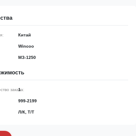
ства
я:
Китай
Wincoo
МЗ-1250
ижимость
тво заказа:
1
999-2199
Л/К, Т/Т