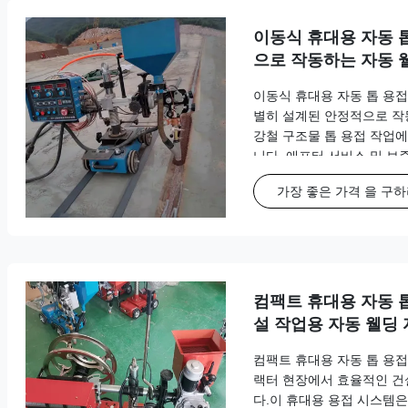
이동식 휴대용 자동 
으로 작동하는 자동 
이동식 휴대용 자동 톱 용접
별히 설계된 안정적으로 작
강철 구조물 톱 용접 작업
니다. 애프터 서비스 및 보
보증 12개월 또는 2,000
가장 좋은 가격 을 구
기준) 보증 연장 최대 36
원:연중무휴 기술 지원 및 
원격 운영/유지보수 교육 제
트랙터는 까다로운 조선 용
정밀한 작동을 제공하여 철 구
컴팩트 휴대용 자동 
설 작업용 자동 웰딩
컴팩트 휴대용 자동 톱 용접
랙터 현장에서 효율적인 건
다.이 휴대용 용접 시스템은