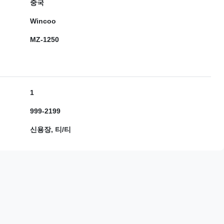
중국
Wincoo
MZ-1250
1
999-2199
신용장, 티/티