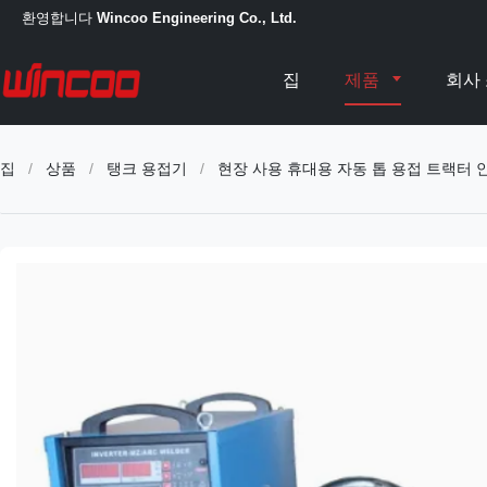
환영합니다
Wincoo Engineering Co., Ltd.
집
제품
회사
집
/
상품
/
탱크 용접기
/
현장 사용 휴대용 자동 톱 용접 트랙터 