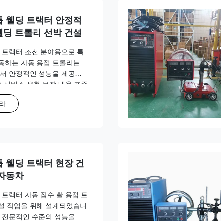
톱 웰딩 트랙터 안정적
웰딩 트롤리 선박 건설
 트랙터 조선 분야용으로 특
동하는 자동 용접 트롤리는
에서 안정적인 성능을 제공합
증 서비스 유형 보장 내용 표준
 작동 시간(둘 중 먼저 도래하는
하라
개월까지 선택적 보장 글로벌 지
예비 부품 공급 훈련:현장 또는
품개요 이 휴대용 자동 용접
접 작업에 안정적인 성능과
조물 ...
톱 웰딩 트랙터 현장 건
 자동차
 트랙터 자동 잠수 활 용접 트
설 작업을 위해 설계되었습니
 전문적인 수준의 성능을 가