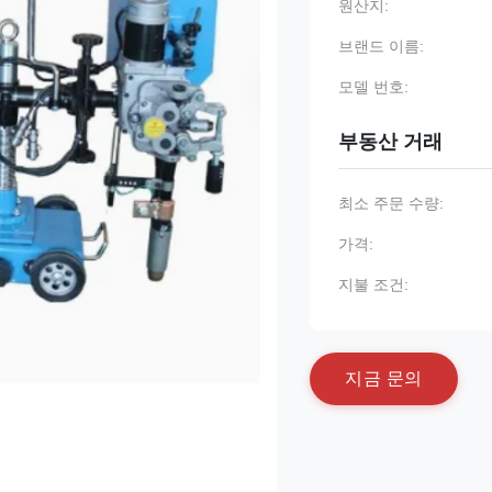
원산지:
브랜드 이름:
모델 번호:
부동산 거래
최소 주문 수량:
가격:
지불 조건:
지
금
문
의