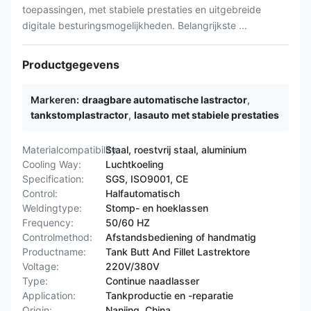
toepassingen, met stabiele prestaties en uitgebreide
digitale besturingsmogelijkheden. Belangrijkste ...
Productgegevens
Markeren:
draagbare automatische lastractor
,
tankstomplastractor
,
lasauto met stabiele prestaties
Materialcompatibility:
Staal, roestvrij staal, aluminium
Cooling Way:
Luchtkoeling
Specification:
SGS, ISO9001, CE
Control:
Halfautomatisch
Weldingtype:
Stomp- en hoeklassen
Frequency:
50/60 HZ
Controlmethod:
Afstandsbediening of handmatig
Productname:
Tank Butt And Fillet Lastrektore
Voltage:
220V/380V
Type:
Continue naadlasser
Application:
Tankproductie en -reparatie
Origin:
Nanjing, China