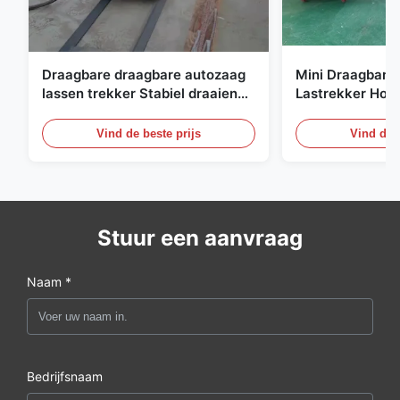
Draagbare draagbare autozaag
Mini Draagbare
lassen trekker Stabiel draaiende
Lastrekker Hoge 
automatische lassen trolley
Automatische 
voor de scheepsbouw
Lasapparatuur
Vind de beste prijs
Vind de b
Stuur een aanvraag
Naam *
Bedrijfsnaam