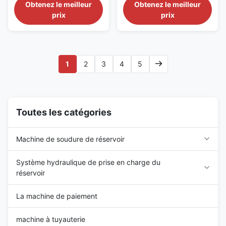
in bringing the most suitable
in bringing the most suitable
Obtenez le meilleur
Obtenez le meilleur
solutions/equipment for client,
solutions/equipment for client,
prix
prix
fabricators, EPC/C companies
fabricators, EPC/C companies
on pipe fabrication, tank
on pipe fabrication, tank
construction, pipeline
construction, pipeline
construction, industrial
construction, industrial
production lines, clean energy
production lines, clean energy
1
2
3
4
5
project and other industrial ...
project and other industrial ...
Toutes les catégories
Machine de soudure de réservoir
Système hydraulique de prise en charge du
réservoir
La machine de paiement
machine à tuyauterie