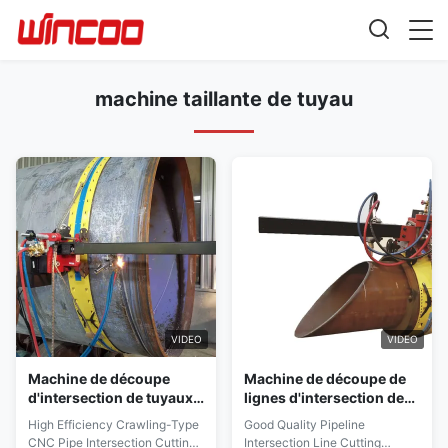
machine taillante de tuyau
VIDEO
VIDEO
Machine de découpe
Machine de découpe de
d'intersection de tuyaux
lignes d'intersection de
CNC à chenilles à haut
pipelines de bonne
High Efficiency Crawling-Type
Good Quality Pipeline
rendement
qualité avec contrôle
CNC Pipe Intersection Cutting
Intersection Line Cutting