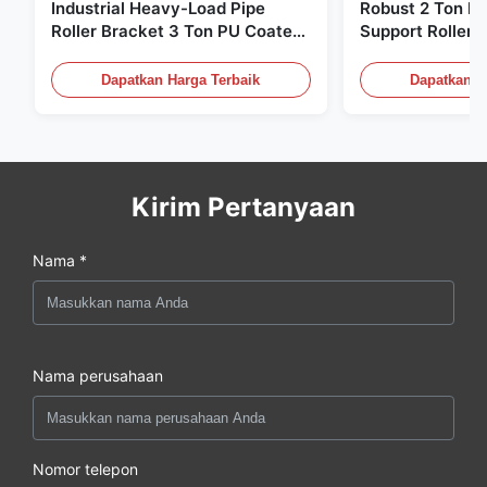
Industrial Heavy-Load Pipe
Robust 2 Ton H
Roller Bracket 3 Ton PU Coated
Support Roller 
Anti‑Slip Pipe Support Roller
Coated Pipe Rol
Stand
Pipe Fabricatio
Dapatkan Harga Terbaik
Dapatkan H
Kirim Pertanyaan
Nama *
Nama perusahaan
Nomor telepon