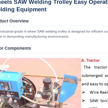
Wheels SAW Welding Trolley Easy Operat
lding Equipment
duct Overview
industrial-grade 4-wheel SAW welding trolley is designed for efficient 
se in demanding manufacturing environments.
or Components