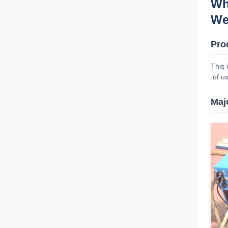
4 
We
Pro
This 
of u
Maj