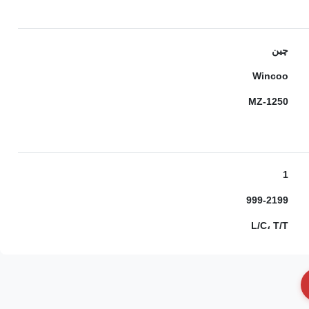
چین
Wincoo
MZ-1250
1
999-2199
L/C، T/T