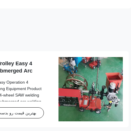
rolley Easy
Submerged Arc
asy Operation
ing Equipment Product
e 4-wheel SAW welding
t submerged arc welding
ility and ease of use in
بهترین قیمت رو بدست 
ronments. ...