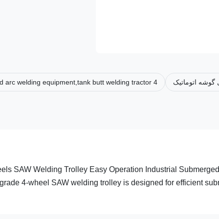
گوشه اتوماتیک
4 wheels SAW welding trolley,industrial submerged arc welding equipment,tank butt welding tractor
eels SAW Welding Trolley Easy Operation Industrial Submerged
grade 4-wheel SAW welding trolley is designed for efficient sub