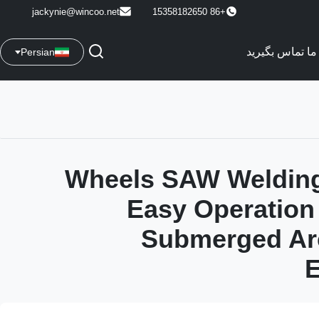
jackynie@wincoo.net
+86 15358182650
 ما تماس بگیرید
Persian
4 Wheels SAW Welding
Easy Operation 
Submerged Ar