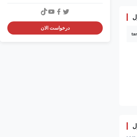
ل
درخواست الان
ta
ل