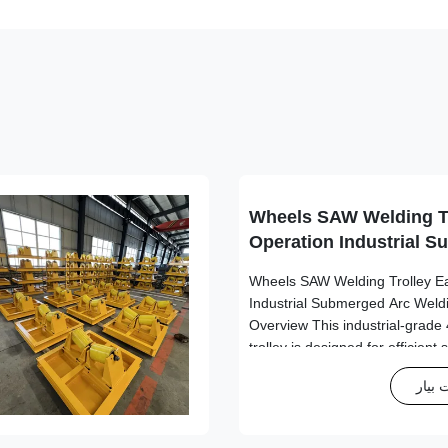
4 Wheels SAW Welding T
Operation Industrial 
Welding Equipment
4 Wheels SAW Welding Trolley E
Industrial Submerged Arc Weld
Overview This industrial-grad
trolley is designed for efficien
operations with exceptional stab
بیار
demanding manufacturing envi