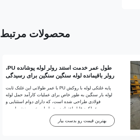
محصولات مرتبط
طول عمر خدمت استند رولر لوله پوشانده PU،
رولر باقیمانده لوله سنگین سنگین برای رسیدگی
به لوله های فولاد
پایه غلتکی لوله با روکش PU با عمر طولانی این غلتک ثابت
لوله بار سنگین به طور خاص برای عملیات کارآمد حمل لوله
فولادی طراحی شده است، که دارای دوام استثنایی و
عملکرد قابل اعتماد در شرایط سخت صنعتی است.
مشخصات محصول شماره مدل 180-1500-2T نوع ساختار
بهترین قیمت رو بدست بیار
غلتک معمولی نوع بلبرینگ بلبرینگ دوبل مهر و موم شده نوع
...