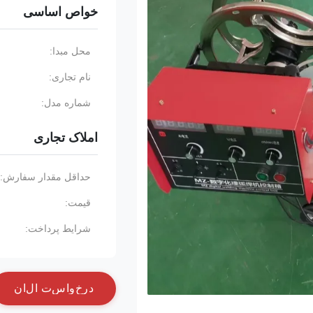
خواص اساسی
محل مبدا:
نام تجاری:
شماره مدل:
املاک تجاری
حداقل مقدار سفارش:
قیمت:
شرایط پرداخت:
د
ر
خ
و
ا
س
ت
ا
ل
ا
ن