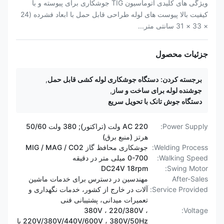
ویژگی های کلیدی اتوماسیون TIG جوشکاری برای پیوسته و با
کیفیت بالا پیوست های لوله طراحی قابل حمل با ابعاد فشرده (24
× 33 × 31 سانتی متر...
جزئیات محصول
برجسته کردن:
دستگاه جوشکاری لوله کشی قابل حمل
,
جوشنده لوله برای ساخت و ساز
,
دستگاه جوش تانک با تحویل سریع
Power Supply:
AC 220 ولت (تراکتور); 380 ولت 50/60
هرتز (منبع برق)
Welding Process:
جوشکاری محافظ گاز MIG / MAG / CO2
Walking Speed:
0-700 میلی متر در دقیقه
DC24V 18rpm
Swing Motor:
After-Sales
مهندسین در دسترس برای خدمات ماشین
Service Provided:
آلات در خارج از کشور، خدمات نگهداری و
تعمیرات میدانی، پشتیبانی فنی
380V ، 220/380V ،
Voltage:
220V/380V/440V/600V ، 380V/50Hz یا