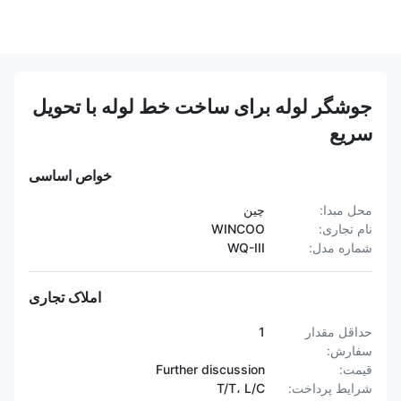
جوشگر لوله برای ساخت خط لوله با تحویل
سریع
خواص اساسی
محل مبدا:
چین
نام تجاری:
WINCOO
شماره مدل:
WQ-III
املاک تجاری
حداقل مقدار
1
سفارش:
قیمت:
Further discussion
شرایط پرداخت:
T/T، L/C