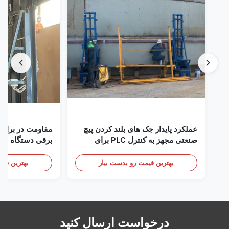
عملکرد پایدار جک های بلند کردن پیچ
مقاومت در برابر
صنعتی مجهز به کنترل PLC برای
برقی دستگاه بلن
ساختمان مخزن فولاد مسدود شده
PLC برای مخزن شیشه ای به فولاد
بهترین قیمت رو بدست بیار
بهترین قیم
درخواست ارسال کنید