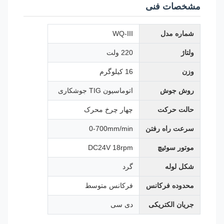
مشخصات فنی
شماره مدل
WQ-III
ولتاژ
220 ولت
وزن
16 کیلوگرم
روش جوش
اتوماسیون TIG جوشکاری
حالت حرکت
چهار چرخ محرک
سرعت راه رفتن
0-700mm/min
موتور سوئیچ
DC24V 18rpm
شکل لوله
گرد
محدوده فرکانس
فرکانس متوسط
جریان الکتریکی
دی سی