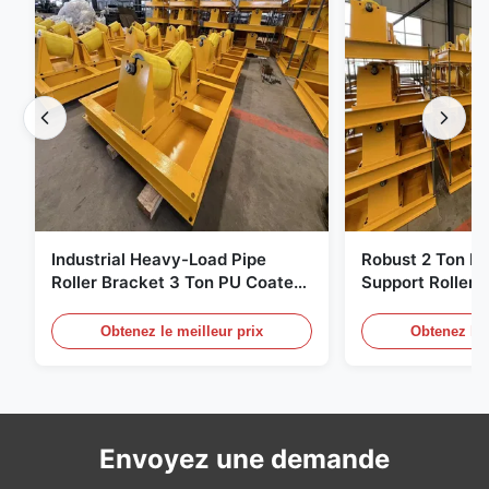
Industrial Heavy-Load Pipe
Robust 2 Ton H
Roller Bracket 3 Ton PU Coated
Support Roller 
Anti‑Slip Pipe Support Roller
Coated Pipe Rol
Stand
Pipe Fabricatio
Obtenez le meilleur prix
Obtenez le 
Envoyez une demande