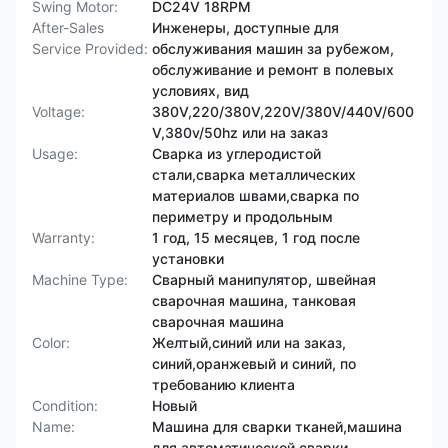
Swing Motor:
DC24V 18RPM
After-Sales
Инженеры, доступные для
Service Provided:
обслуживания машин за рубежом,
обслуживание и ремонт в полевых
условиях, вид
Voltage:
380V,220/380V,220V/380V/440V/600
V,380v/50hz или на заказ
Usage:
Сварка из углеродистой
стали,сварка металлических
материалов швами,сварка по
периметру и продольным
Warranty:
1 год, 15 месяцев, 1 год после
установки
Machine Type:
Сварный манипулятор, швейная
сварочная машина, танковая
сварочная машина
Color:
Желтый,синий или на заказ,
синий,оранжевый и синий, по
требованию клиента
Condition:
Новый
Name:
Машина для сварки тканей,машина
для автоматической сварки