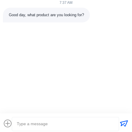
7:37 AM
Быстрые Ссылки
Good day, what product are you looking for?
Домой
Продукция
О Нас
Экскурсия По Заводу11
Контроль Качества
Свяжитесь С Нами
Запросить Расценки
Новости
Случаи
Свяжитесь С Нами
86-025-84677638
jackynie@wincoo.net
Авторское право © 2024-2026 Wincoo Engineering Co., Ltd.. Все права
защищены.