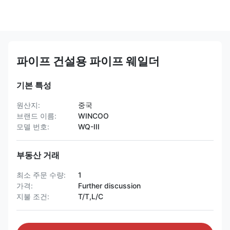
파이프 건설용 파이프 웨일더
기본 특성
원산지:
중국
브랜드 이름:
WINCOO
모델 번호:
WQ-III
부동산 거래
최소 주문 수량:
1
가격:
Further discussion
지불 조건:
T/T,L/C