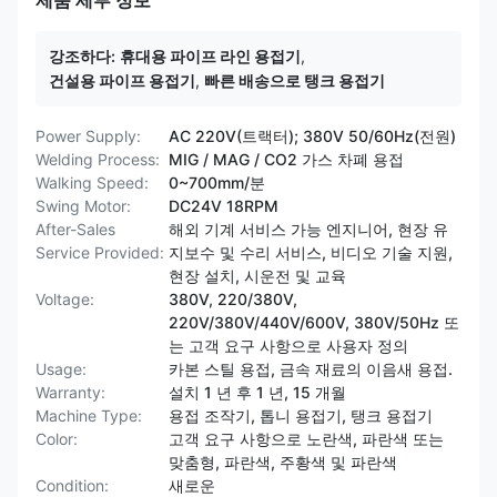
제품 세부 정보
강조하다:
휴대용 파이프 라인 용접기
,
건설용 파이프 용접기
,
빠른 배송으로 탱크 용접기
Power Supply:
AC 220V(트랙터); 380V 50/60Hz(전원)
Welding Process:
MIG / MAG / CO2 가스 차폐 용접
Walking Speed:
0~700mm/분
Swing Motor:
DC24V 18RPM
After-Sales
해외 기계 서비스 가능 엔지니어, 현장 유
Service Provided:
지보수 및 수리 서비스, 비디오 기술 지원,
현장 설치, 시운전 및 교육
Voltage:
380V, 220/380V,
220V/380V/440V/600V, 380V/50Hz 또
는 고객 요구 사항으로 사용자 정의
Usage:
카본 스틸 용접, 금속 재료의 이음새 용접.
Warranty:
설치 1 년 후 1 년, 15 개월
Machine Type:
용접 조작기, 톱니 용접기, 탱크 용접기
Color:
고객 요구 사항으로 노란색, 파란색 또는
맞춤형, 파란색, 주황색 및 파란색
Condition:
새로운