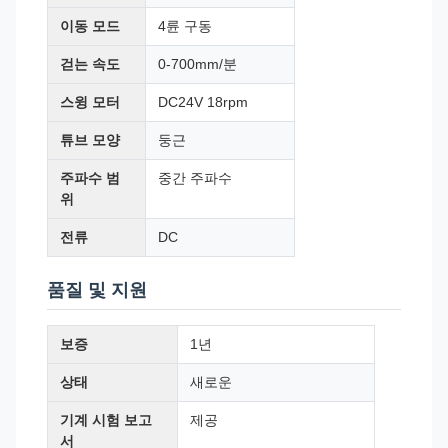
이동 모드
4륜 구동
걷는 속도
0-700mm/분
스윙 모터
DC24V 18rpm
튜브 모양
둥근
주파수 범
중간 주파수
위
전류
DC
품질 및 지원
보증
1년
상태
새로운
기계 시험 보고
제공
서