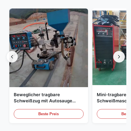
Beweglicher tragbare
Mini-tragbare 
Schweißzug mit Autosauge
Schweißmaschin
Stabillaufender automatischer
Stabilität
Schweißwagen für den
Beste Preis
Beste
Schiffbau