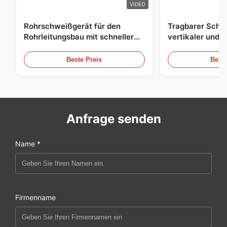
VIDEO
Rohrschweißgerät für den
Tragbarer Sch
Rohrleitungsbau mit schneller
vertikaler und h
Lieferung
Nahtschweißtra
Beste Preis
Beste
Anfrage senden
Name *
Firmenname