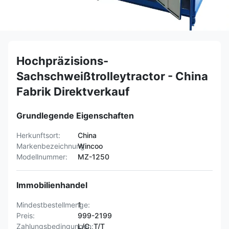
Hochpräzisions-
Sachschweißtrolleytractor - China
Fabrik Direktverkauf
Grundlegende Eigenschaften
Herkunftsort:
China
Markenbezeichnung:
Wincoo
Modellnummer:
MZ-1250
Immobilienhandel
Mindestbestellmenge:
1
Preis:
999-2199
Zahlungsbedingungen:
L/C, T/T