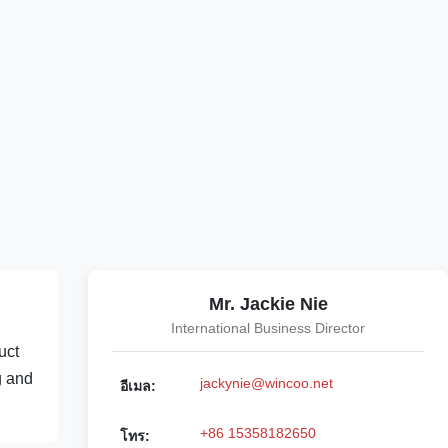
Mr. Jackie Nie
International Business Director
uct
g and
jackynie@wincoo.net
อีเมล:
+86 15358182650
โทร: