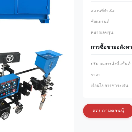
สถานที่กำเนิด:
ชื่อแบรนด์:
หมายเลขรุ่น:
การซื้อขายอสังหา
ปริมาณการสั่งซื้อขั้นต่
ราคา:
เงื่อนไขการชำระเงิน:
ส
อ
บ
ถ
า
ม
ต
อ
น
น