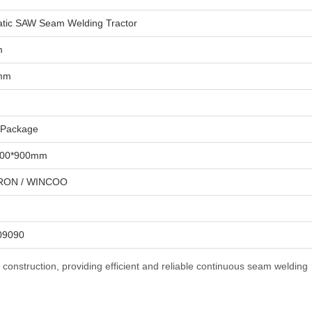
tic SAW Seam Welding Tractor
m
 mm
 Package
500*900mm
ON / WINCOO
09090
k construction, providing efficient and reliable continuous seam welding