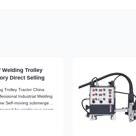
 Welding Trolley
ory Direct Selling
g Trolley Tractor China
ofessional Industrial Welding
ew Self-moving submerged
gineered for continuous seam
uilding and fabrication
d automatic welding tractor
ability for demanding