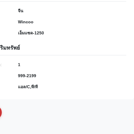
จีน
Wincoo
เอ็มแซด-1250
ริมทรัพย์
ำ:
1
999-2199
แอล/C,ที/ที