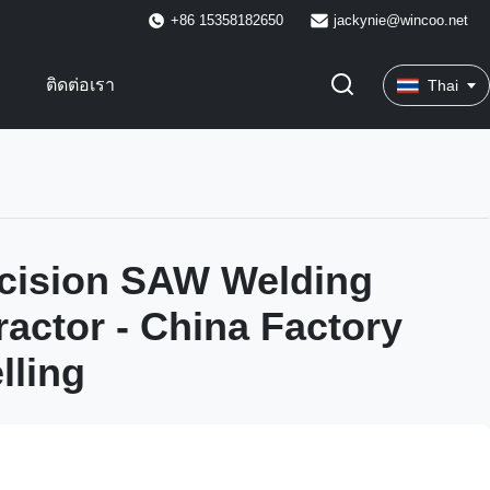
+86 15358182650
jackynie@wincoo.net
พ
ติดต่อเรา
Thai
cision SAW Welding
ractor - China Factory
lling