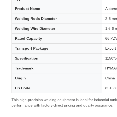
Product Name
Automa
Welding Rods Diameter
2-6 m
Welding Wire Diameter
1.6-6
Rated Capacity
66 kVA
Transport Package
Export
Specification
1150*
Trademark
HYMAR
Origin
China
HS Code
85158
This high-precision welding equipment is ideal for industrial tan
performance with factory-direct pricing and quality assurance.