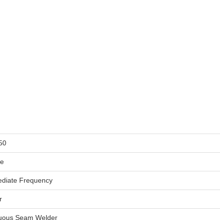
50
le
ediate Frequency
r
uous Seam Welder