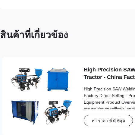
สินค้าที่เกี่ยวข้อง
High Precision SAW
Tractor - China Fact
High Precision SAW Weldin
Factory Direct Selling - Pr
Equipment Product Overvi
arc welder specifically en
welding in industrial tank b
หา ราคา ที่ ดี ที่สุด
applications. This advance
delivers precision and reli