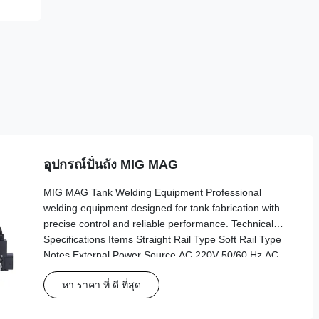
อุปกรณ์ปั่นถัง MIG MAG
MIG MAG Tank Welding Equipment Professional
welding equipment designed for tank fabrication with
precise control and reliable performance. Technical
Specifications Items Straight Rail Type Soft Rail Type
Notes External Power Source AC 220V 50/60 Hz AC
220V 50/60 Hz Three-hole Working Power Source AC
หา ราคา ที่ ดี ที่สุด
20V AC 20V Use of each driver Dimensions
245*520*280 cm 245*520*290 cm Length*width*height
Weight 8.6 kg 10.4 kg Main host Track Type Linear