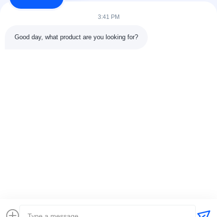
clients dans la...
3:41 PM
Liens Rapides
Good day, what product are you looking for?
À La Maison
Produits
À Propos De Nous
Visite De L'usine11
Contrôle De La Qualité
Nous Contacter
Demandez Un Devis
Nouvelles
Les Affaires
Nous Contacter
0086-25-84677638
jackynie@wincoo.net
Droit d'auteur © 2024-2026 Wincoo Engineering Co., Ltd.. Tous les droits
réservés.