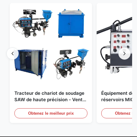
Tracteur de chariot de soudage
Équipement de 
SAW de haute précision - Vente
réservoirs MIG
directe d'usine en Chine
Obtenez le meilleur prix
Obtenez le 