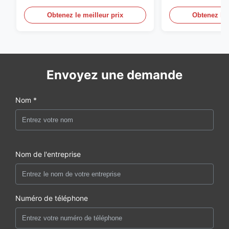
Anti‑Slip Pipe Support Roller
Coated Pipe Rol
Stand
Pipe Fabricatio
Obtenez le meilleur prix
Obtenez le 
Envoyez une demande
Nom *
Nom de l'entreprise
Numéro de téléphone