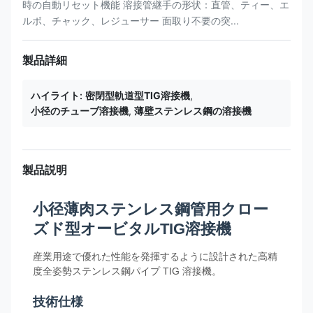
時の自動リセット機能 溶接管継手の形状：直管、ティー、エ
ルボ、チャック、レジューサー 面取り不要の突...
製品詳細
ハイライト:
密閉型軌道型TIG溶接機
,
小径のチューブ溶接機
,
薄壁ステンレス鋼の溶接機
製品説明
小径薄肉ステンレス鋼管用クロー
ズド型オービタルTIG溶接機
産業用途で優れた性能を発揮するように設計された高精
度全姿勢ステンレス鋼パイプ TIG 溶接機。
技術仕様