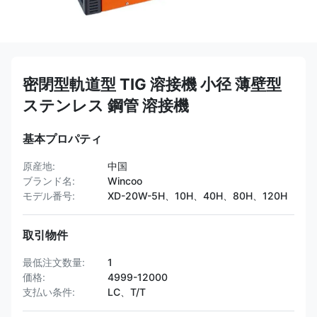
密閉型軌道型 TIG 溶接機 小径 薄壁型
ステンレス 鋼管 溶接機
基本プロパティ
原産地:
中国
ブランド名:
Wincoo
モデル番号:
XD-20W-5H、10H、40H、80H、120H
取引物件
最低注文数量:
1
価格:
4999-12000
支払い条件:
LC、T/T