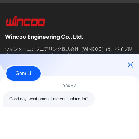
Wincoo Engineering Co., Ltd.
ウィンクーエンジニアリング株式会社（WINCOO）は、パイプ製
造、タンクおよびパイプライン建設、生産ライン、クリーンエネ
ルギープロジェクトのクライアント向けに、カスタマイズされた
ソリューションと機器を提供することに特化しています。当社
Gem Li
は、工具、機械、特殊商品の迅速な供給を保証し、中国における
調...
9:36 AM
簡単なリンク
Good day, what product are you looking for?
ホーム
製品
わたしたち に つい て
工場ツアー11
品質管理
連絡 ください
引金 を 求め て ください
ニュース