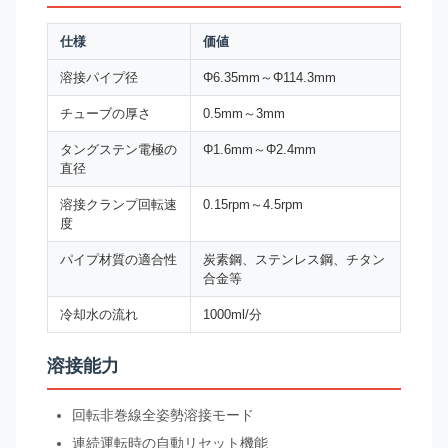
仕様
価値
溶接パイプ径
Φ6.35mm～Φ114.3mm
チューブの厚さ
0.5mm～3mm
タングステン電極の
Φ1.6mm～Φ2.4mm
直径
溶接クランプ回転速
0.15rpm～4.5rpm
度
パイプ材質の適合性
炭素鋼、ステンレス鋼、チタン
合金等
冷却水の流れ
1000ml/分
溶接能力
回転非巻線全姿勢溶接モード
連続運転時の自動リセット機能