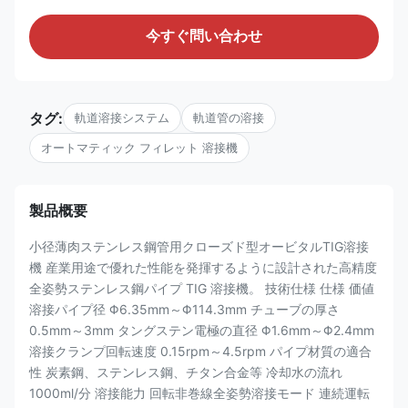
今すぐ問い合わせ
タグ:
軌道溶接システム
軌道管の溶接
オートマティック フィレット 溶接機
製品概要
小径薄肉ステンレス鋼管用クローズド型オービタルTIG溶接
機 産業用途で優れた性能を発揮するように設計された高精度
全姿勢ステンレス鋼パイプ TIG 溶接機。 技術仕様 仕様 価値
溶接パイプ径 Φ6.35mm～Φ114.3mm チューブの厚さ
0.5mm～3mm タングステン電極の直径 Φ1.6mm～Φ2.4mm
溶接クランプ回転速度 0.15rpm～4.5rpm パイプ材質の適合
性 炭素鋼、ステンレス鋼、チタン合金等 冷却水の流れ
1000ml/分 溶接能力 回転非巻線全姿勢溶接モード 連続運転