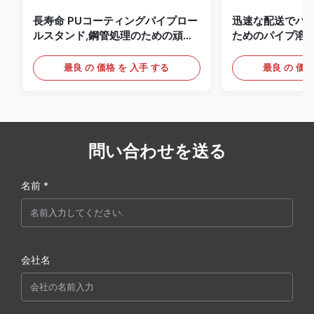
長寿命 PUコーティングパイプロー
迅速な配送でパ
ルスタンド,鋼管処理のための頑丈
ためのパイプ溶
な重荷パイプレストロール
最良 の 価格 を 入手 する
最良 の 価格
問い合わせを送る
名前 *
会社名